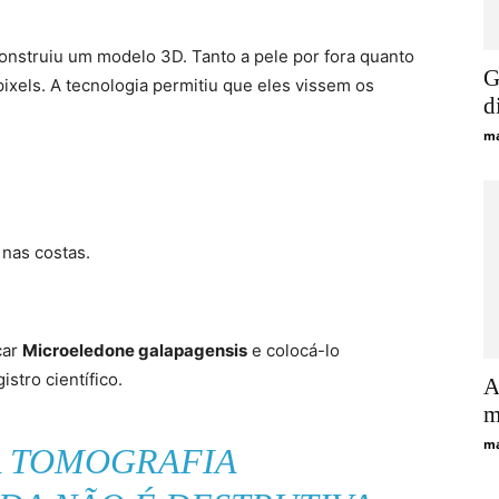
onstruiu um modelo 3D. Tanto a pele por fora quanto
G
ixels. A tecnologia permitiu que eles vissem os
d
ma
nas costas.
car
Microeledone galapagensis
e colocá-lo
stro científico.
A
m
ma
 TOMOGRAFIA