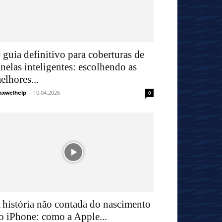
 guia definitivo para coberturas de
anelas inteligentes: escolhendo as
elhores...
xwelhelp
-
10.04.2026
0
 história não contada do nascimento
o iPhone: como a Apple...