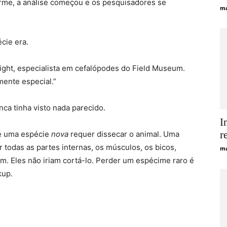
firme, a análise começou e os pesquisadores se
ma
cie era.
ight, especialista em cefalópodes do Field Museum.
mente especial.”
nca tinha visto nada parecido.
I
r
 é uma espécie
nova
requer dissecar o animal. Uma
todas as partes internas, os músculos, os bicos,
ma
m. Eles não iriam cortá-lo. Perder um espécime raro é
kup.