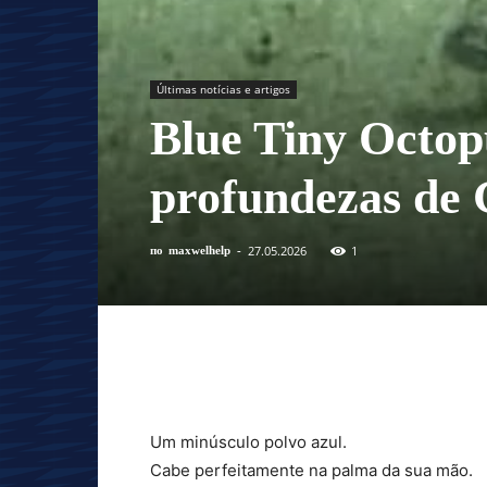
Últimas notícias e artigos
Blue Tiny Octo
profundezas de 
27.05.2026
1
по
maxwelhelp
-
Um minúsculo polvo azul.
Cabe perfeitamente na palma da sua mão.