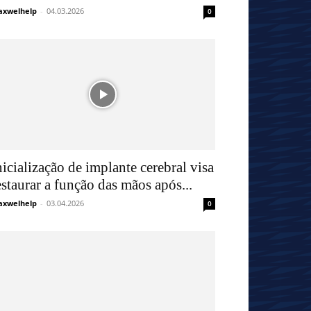
xwelhelp
-
04.03.2026
0
nicialização de implante cerebral visa
estaurar a função das mãos após...
xwelhelp
-
03.04.2026
0