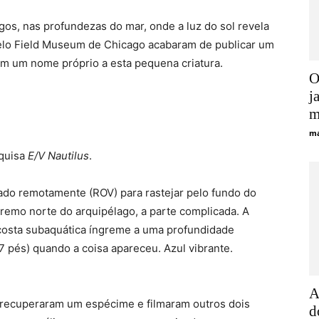
gos, nas profundezas do mar, onde a luz do sol revela
elo Field Museum de Chicago acabaram de publicar um
m um nome próprio a esta pequena criatura.
O
j
m
ma
squisa
E/V Nautilus
.
do remotamente (ROV) para rastejar pelo fundo do
xtremo norte do arquipélago, a parte complicada. A
osta subaquática íngreme a uma profundidade
 pés) quando a coisa apareceu. Azul vibrante.
A
 recuperaram um espécime e filmaram outros dois
d