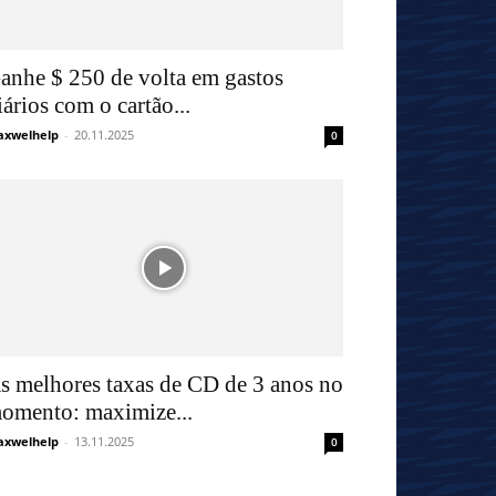
anhe $ 250 de volta em gastos
iários com o cartão...
xwelhelp
-
20.11.2025
0
s melhores taxas de CD de 3 anos no
omento: maximize...
xwelhelp
-
13.11.2025
0