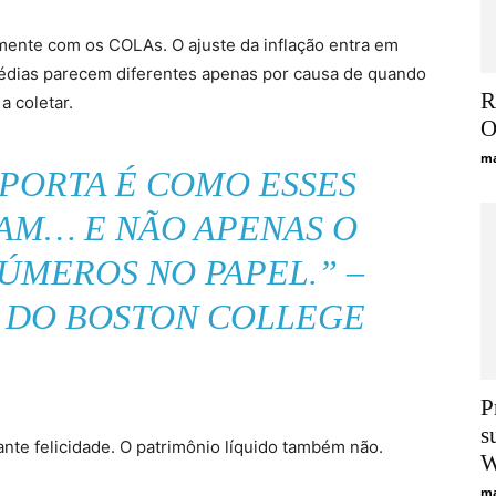
ente com os COLAs. O ajuste da inflação entra em
édias parecem diferentes apenas por causa de quando
R
 coletar.
O
ma
MPORTA É COMO ESSES
AM… E NÃO APENAS O
ÚMEROS NO PAPEL.” –
 DO BOSTON COLLEGE
P
s
ante felicidade. O patrimônio líquido também não.
W
ma