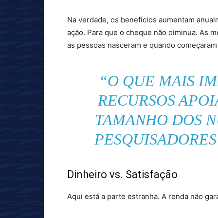
Na verdade, os benefícios aumentam anualm
ação. Para que o cheque não diminua. As m
as pessoas nasceram e quando começaram a
“O QUE MAIS I
RECURSOS APOI
TAMANHO DOS N
PESQUISADORES
Dinheiro vs. Satisfação
Aqui está a parte estranha. A renda não gar