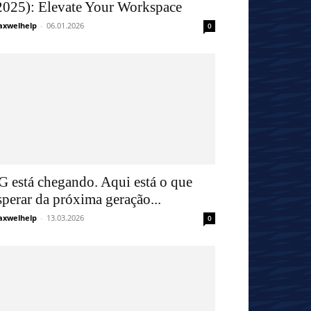
2025): Elevate Your Workspace
xwelhelp
-
06.01.2026
0
G está chegando. Aqui está o que
sperar da próxima geração...
xwelhelp
-
13.03.2026
0