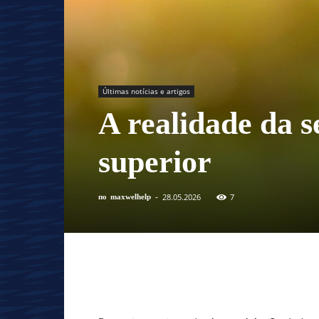
Últimas notícias e artigos
A realidade da s
superior
28.05.2026
7
по
maxwelhelp
-