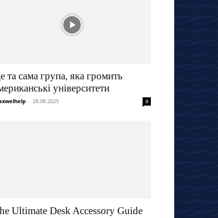
е та сама група, яка громить
мериканські університети
xwelhelp
-
28.08.2025
0
he Ultimate Desk Accessory Guide