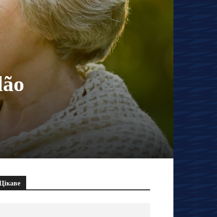
lão
Цікаве