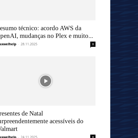
esumo técnico: acordo AWS da
penAI, mudanças no Plex e muito...
xwelhelp
-
28.11.2025
0
resentes de Natal
urpreendentemente acessíveis do
almart
xwelhelp
-
24.11.2025
0