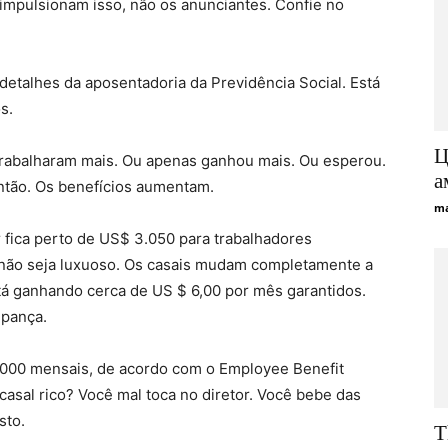
mpulsionam isso, não os anunciantes. Confie no
etalhes da aposentadoria da Previdência Social. Está
s.
Ц
 trabalharam mais. Ou apenas ganhou mais. Ou esperou.
а
ntão. Os benefícios aumentam.
ma
 fica perto de US$ 3.050 para trabalhadores
 não seja luxuoso. Os casais mudam completamente a
á ganhando cerca de US $ 6,00 por mês garantidos.
upança.
000 mensais, de acordo com o Employee Benefit
 casal rico? Você mal toca no diretor. Você bebe das
sto.
T