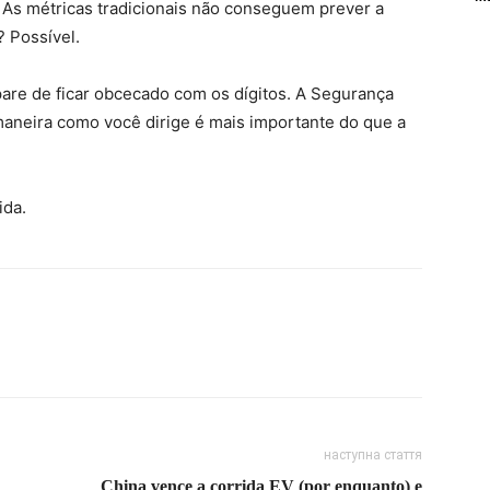
 As métricas tradicionais não conseguem prever a
? Possível.
pare de ficar obcecado com os dígitos. A Segurança
maneira como você dirige é mais importante do que a
ida.
наступна стаття
China vence a corrida EV (por enquanto) e