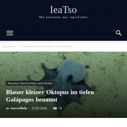
IeaTso
Ми навчимо вас заробляти
Додому
Neueste Nachrichten und Artikel
Neueste Nachrichten und Artikel
Blauer kleiner Oktopus im tiefen
Galápagos benannt
27.05.2026
19
по
maxwelhelp
-