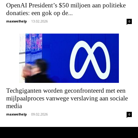
OpenAI President’s $50 miljoen aan politieke
donaties: een gok op de...
maxwelhelp
-
13.02.2026
0
Techgiganten worden geconfronteerd met een
mijlpaalproces vanwege verslaving aan sociale
media
maxwelhelp
-
09.02.2026
0