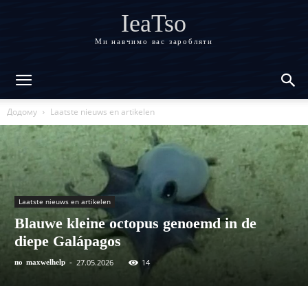
IeaTso
Ми навчимо вас заробляти
Додому
Laatste nieuws en artikelen
Laatste nieuws en artikelen
Blauwe kleine octopus genoemd in de
diepe Galápagos
27.05.2026
14
по
maxwelhelp
-