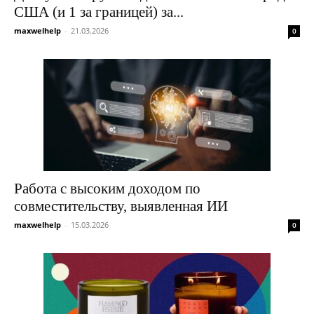
США (и 1 за границей) за...
maxwelhelp
-
21.03.2026
0
Работа с высоким доходом по
совместительству, выявленная ИИ
maxwelhelp
-
15.03.2026
0