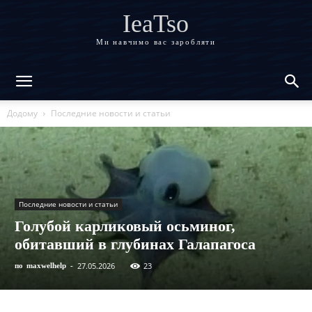
IeaTso
Ми навчимо вас заробляти
Додому
Последние новости и статьи
Последние новости и статьи
Голубой карликовый осьминог,
обитавший в глубинах Галапагоса
27.05.2026
23
по
maxwelhelp
-