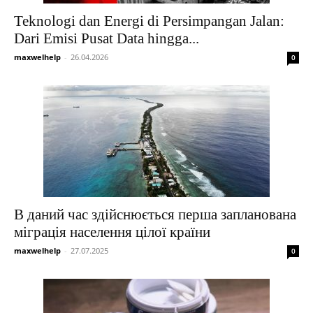
Teknologi dan Energi di Persimpangan Jalan:
Dari Emisi Pusat Data hingga...
maxwelhelp
-
26.04.2026
0
В даний час здійснюється перша запланована
міграція населення цілої країни
maxwelhelp
-
27.07.2025
0