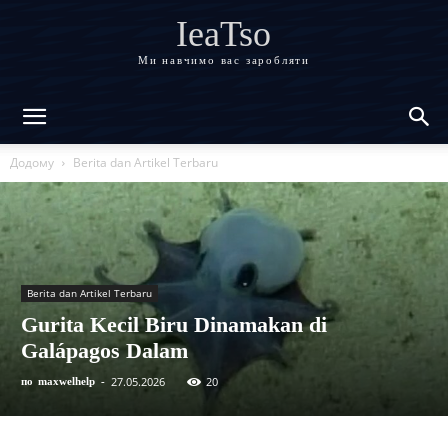
IeaTso
Ми навчимо вас заробляти
Додому
Berita dan Artikel Terbaru
Berita dan Artikel Terbaru
Gurita Kecil Biru Dinamakan di
Galápagos Dalam
27.05.2026
20
по
maxwelhelp
-