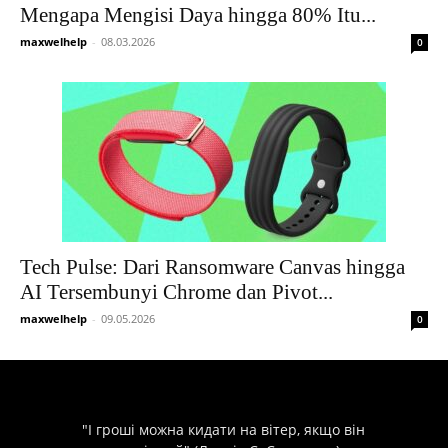
Mengapa Mengisi Daya hingga 80% Itu...
maxwelhelp
-
08.03.2026
0
Tech Pulse: Dari Ransomware Canvas hingga
AI Tersembunyi Chrome dan Pivot...
maxwelhelp
-
09.05.2026
0
"І гроші можна кидати на вітер, якщо він