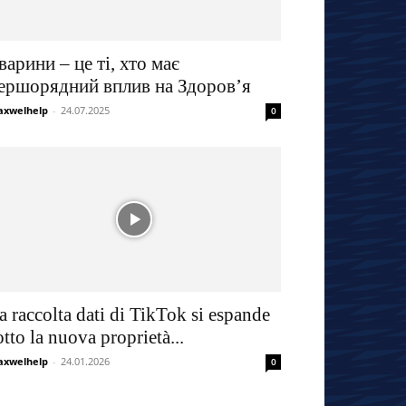
варини – це ті, хто має
ершорядний вплив на Здоров’я
xwelhelp
-
24.07.2025
0
a raccolta dati di TikTok si espande
otto la nuova proprietà...
xwelhelp
-
24.01.2026
0