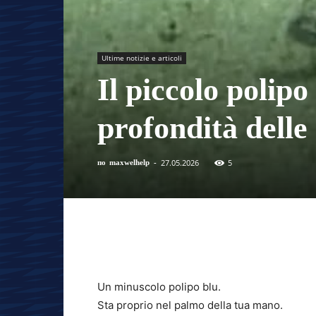
Ultime notizie e articoli
Il piccolo polip
profondità dell
27.05.2026
5
по
maxwelhelp
-
Un minuscolo polipo blu.
Sta proprio nel palmo della tua mano.