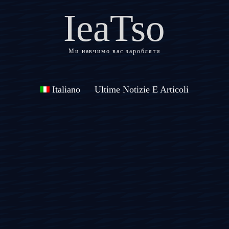
IeaTso
Ми навчимо вас заробляти
Italiano
Ultime Notizie E Articoli