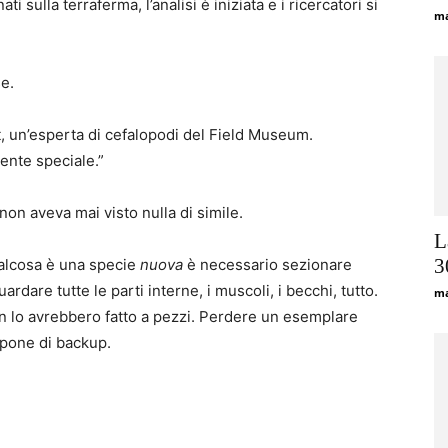
ti sulla terraferma, l’analisi è iniziata e i ricercatori si
ma
e.
t, un’esperta di cefalopodi del Field Museum.
ente speciale.”
 non aveva mai visto nulla di simile.
L
3
alcosa è una specie
nuova
è necessario sezionare
dare tutte le parti interne, i muscoli, i becchi, tutto.
ma
n lo avrebbero fatto a pezzi. Perdere un esemplare
spone di backup.