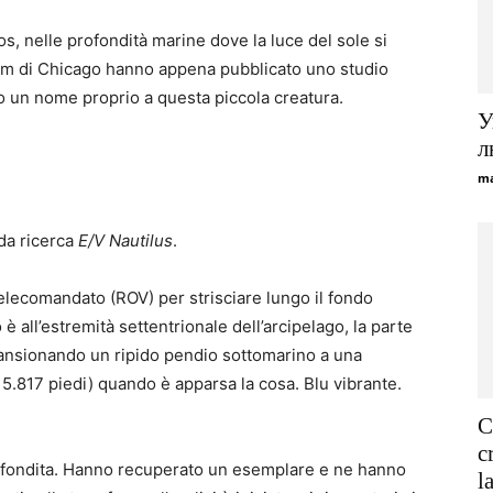
os, nelle profondità marine dove la luce del sole si
eum di Chicago hanno appena pubblicato uno studio
 un nome proprio a questa piccola creatura.
У
л
ma
da ricerca
E/V Nautilus
.
 telecomandato (ROV) per strisciare lungo il fondo
 è all’estremità settentrionale dell’arcipelago, la parte
scansionando un ripido pendio sottomarino a una
 5.817 piedi) quando è apparsa la cosa. Blu vibrante.
C
c
ofondita. Hanno recuperato un esemplare e ne hanno
l