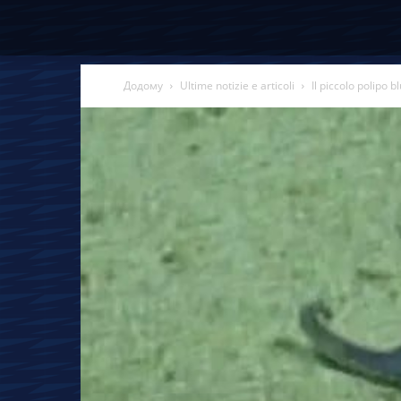
Додому
Ultime notizie e articoli
Il piccolo polipo 