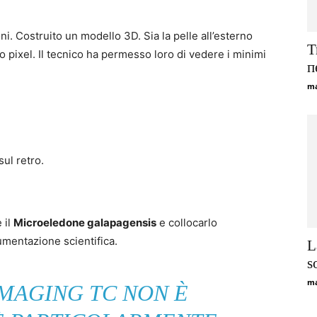
. Costruito un modello 3D. Sia la pelle all’esterno
Т
lo pixel. Il tecnico ha permesso loro di vedere i minimi
п
ma
ul retro.
 il
Microeledone galapagensis
e collocarlo
cumentazione scientifica.
L
s
ma
IMAGING TC NON È