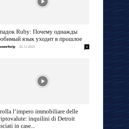
падок Ruby: Почему однажды
юбимый язык уходит в прошлое
xwelhelp
-
02.12.2025
0
rolla l’impero immobiliare delle
riptovalute: inquilini di Detroit
asciati in case...