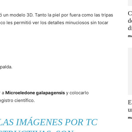
C
 un modelo 3D. Tanto la piel por fuera como las tripas
d
ico les permitió ver los detalles minuciosos sin tocar
d
ma
spalda.
r a
Microeledone galapagensis
y colocarlo
istro científico.
E
u
ma
LAS IMÁGENES POR TC