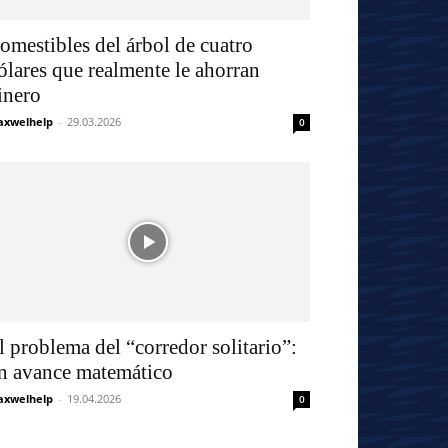
omestibles del árbol de cuatro
ólares que realmente le ahorran
inero
xwelhelp
-
29.03.2026
0
l problema del “corredor solitario”:
n avance matemático
xwelhelp
-
19.04.2026
0