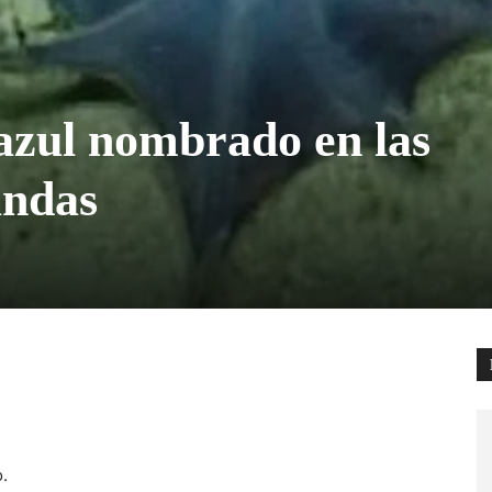
azul nombrado en las
undas
.