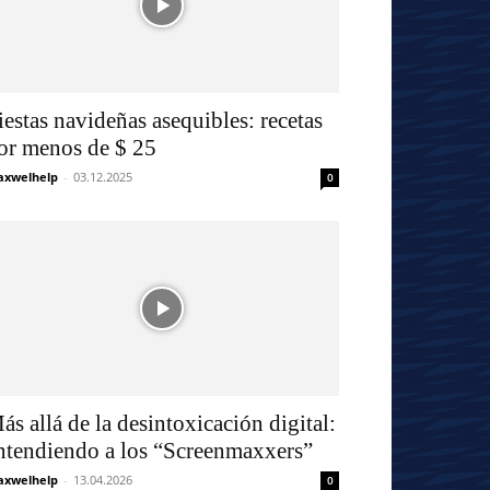
iestas navideñas asequibles: recetas
or menos de $ 25
xwelhelp
-
03.12.2025
0
ás allá de la desintoxicación digital:
ntendiendo a los “Screenmaxxers”
xwelhelp
-
13.04.2026
0