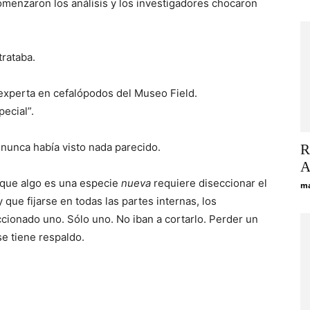
comenzaron los análisis y los investigadores chocaron
rataba.
 experta en cefalópodos del Museo Field.
ecial”.
, nunca había visto nada parecido.
R
A
 que algo es una especie
nueva
requiere diseccionar el
ma
ue fijarse en todas las partes internas, los
ccionado uno. Sólo uno. No iban a cortarlo. Perder un
e tiene respaldo.