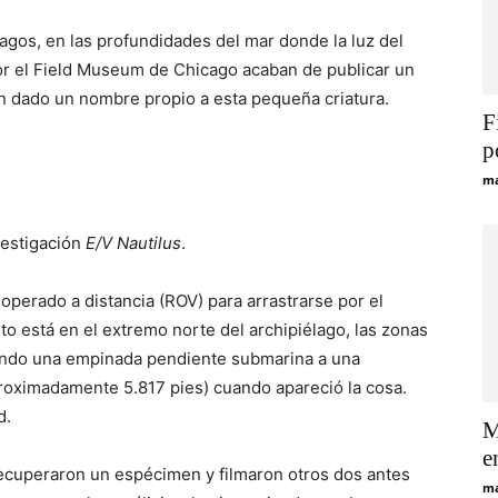
pagos, en las profundidades del mar donde la luz del
or el Field Museum de Chicago acaban de publicar un
han dado un nombre propio a esta pequeña criatura.
F
p
ma
vestigación
E/V Nautilus
.
operado a distancia (ROV) para arrastrarse por el
to está en el extremo norte del archipiélago, las zonas
eando una empinada pendiente submarina a una
roximadamente 5.817 pies) cuando apareció la cosa.
d.
M
e
ecuperaron un espécimen y filmaron otros dos antes
ma