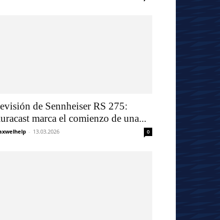
evisión de Sennheiser RS 275:
uracast marca el comienzo de una...
xwelhelp
-
13.03.2026
0