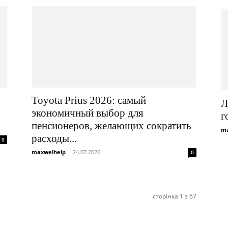
Toyota Prius 2026: самый
Л
экономичный выбор для
г
пенсионеров, желающих сократить
ma
расходы...
0
maxwelhelp
-
24.07.2026
0
сторінка 1 з 67