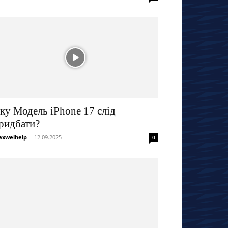
ку Модель iPhone 17 слід
ридбати?
xwelhelp
-
12.09.2025
0