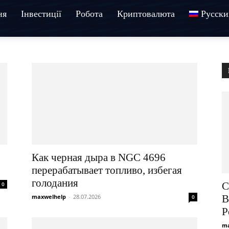
ня
Інвестиції
Робота
Криптовалюта
Русски
Как черная дыра в NGC 4696
перерабатывает топливо, избегая
голодания
С
0
maxwelhelp
-
28.07.2026
В
0
Р
ma