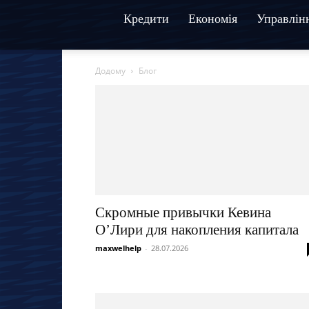
Кредити
Економія
Управлін
Додому
Блог
Скромные привычки Кевина
О’Лири для накопления капитала
maxwelhelp
-
28.07.2026