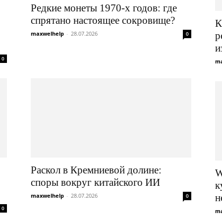
Редкие монеты 1970-х годов: где
спрятано настоящее сокровище?
К
maxwelhelp
-
28.07.2026
р
0
и
0
ma
Раскол в Кремниевой долине:
W
споры вокруг китайского ИИ
к
maxwelhelp
-
28.07.2026
н
0
0
ma