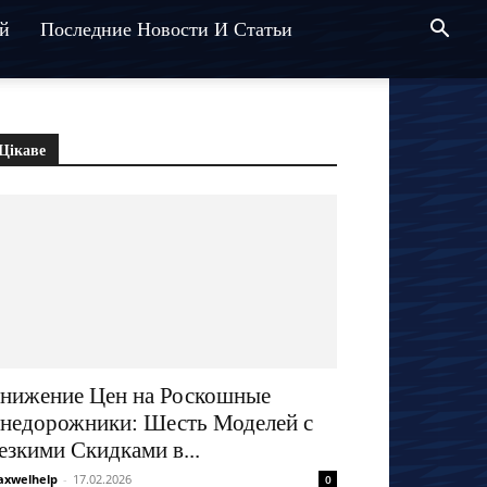
й
Последние Новости И Статьи
Цікаве
нижение Цен на Роскошные
недорожники: Шесть Моделей с
езкими Скидками в...
xwelhelp
-
17.02.2026
0