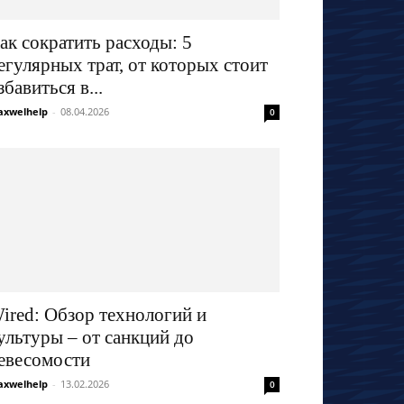
ак сократить расходы: 5
егулярных трат, от которых стоит
збавиться в...
xwelhelp
-
08.04.2026
0
ired: Обзор технологий и
ультуры – от санкций до
евесомости
xwelhelp
-
13.02.2026
0