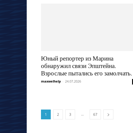
Юный репортер из Марина
обнаружил связи Эпштейна.
Взрослые пытались его замолчать.
maxwelhelp
-
24.07.2026
...
1
2
3
67