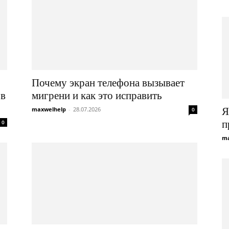
Почему экран телефона вызывает
 в
мигрени и как это исправить
maxwelhelp
-
28.07.2026
Я
0
п
0
ma