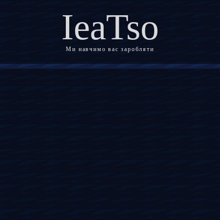
IeaTso
Ми навчимо вас заробляти