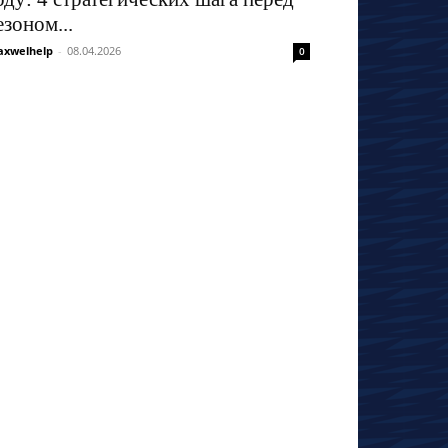
езоном...
xwelhelp
-
08.04.2026
0