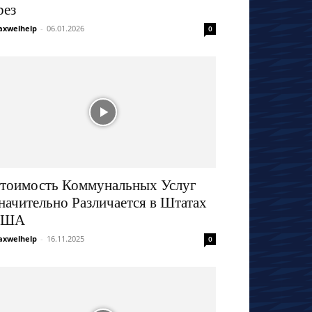
рез
xwelhelp
-
06.01.2026
0
тоимость Коммунальных Услуг
начительно Различается в Штатах
США
xwelhelp
-
16.11.2025
0