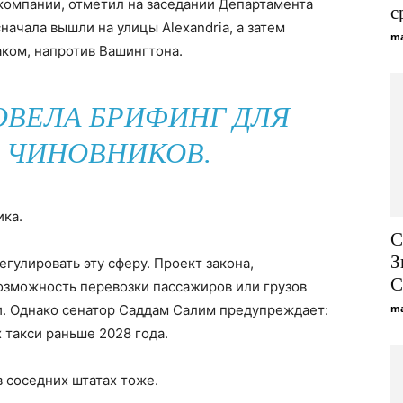
 компании, отметил на заседании Департамента
с
ачала вышли на улицы Alexandria, а затем
ma
маком, напротив Вашингтона.
ВЕЛА БРИФИНГ ДЛЯ
 ЧИНОВНИКОВ.
ика.
С
З
егулировать эту сферу. Проект закона,
озможность перевозки пассажиров или грузов
. Однако сенатор Саддам Салим предупреждает:
ma
 такси раньше 2028 года.
 соседних штатах тоже.