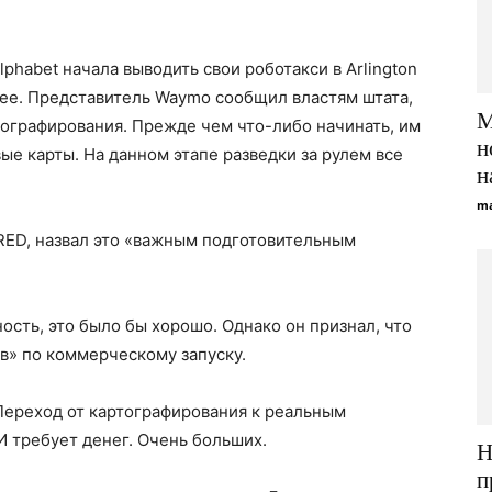
habet начала выводить свои роботакси в Arlington
нее. Представитель Waymo сообщил властям штата,
M
тографирования. Прежде чем что-либо начинать, им
н
е карты. На данном этапе разведки за рулем все
н
ma
RED, назвал это «важным подготовительным
ость, это было бы хорошо. Однако он признал, что
в» по коммерческому запуску.
Переход от картографирования к реальным
 И требует денег. Очень больших.
Н
п