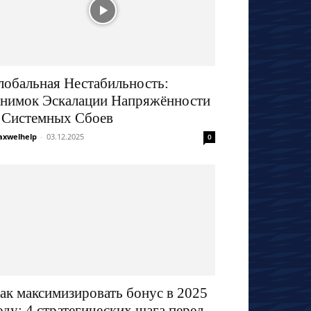
лобальная Нестабильность:
нимок Эскалации Напряжённости
 Системных Сбоев
xwelhelp
-
03.12.2025
0
ак максимизировать бонус в 2025
оду: 4 стратегических шага перед