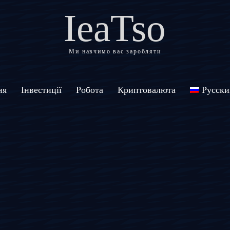
IeaTso
Ми навчимо вас заробляти
ня
Інвестиції
Робота
Криптовалюта
Русски