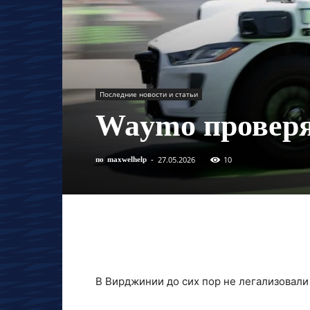
Последние новости и статьи
Waymo проверя
27.05.2026
10
по
maxwelhelp
-
В Вирджинии до сих пор не легализовал