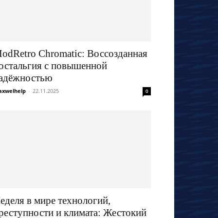
odRetro Chromatic: Воссозданная
остальгия с повышенной
адёжностью
xwelhelp
-
22.11.2025
0
еделя в мире технологий,
реступности и климата: Жестокий