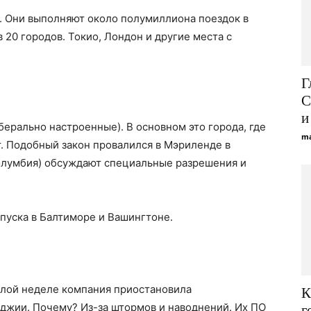
. Они выполняют около полумиллиона поездок в
 20 городов. Токио, Лондон и другие места с
Г
С
и
ерально настроенные). В основном это города, где
ma
. Подобный закон провалился в Мэриленде в
олумбия) обсуждают специальные разрешения и
апуска в Балтиморе и Вашингтоне.
шлой неделе компания приостановила
К
джии. Почему? Из-за штормов и наводнений. Их ПО
г