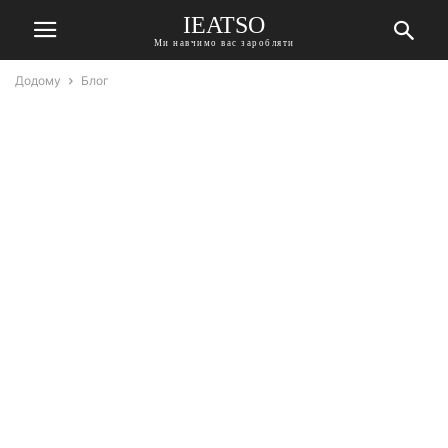
IEATSO
Ми навчимо вас заробляти
Додому
Блог