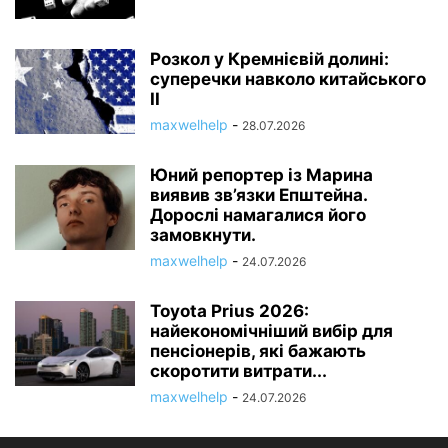
Розкол у Кремнієвій долині:
суперечки навколо китайського
ІІ
maxwelhelp
-
28.07.2026
Юний репортер із Марина
виявив зв’язки Епштейна.
Дорослі намагалися його
замовкнути.
maxwelhelp
-
24.07.2026
Toyota Prius 2026:
найекономічніший вибір для
пенсіонерів, які бажають
скоротити витрати...
maxwelhelp
-
24.07.2026