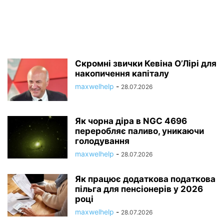
Скромні звички Кевіна О’Лірі для
накопичення капіталу
maxwelhelp
-
28.07.2026
Як чорна діра в NGC 4696
переробляє паливо, уникаючи
голодування
maxwelhelp
-
28.07.2026
Як працює додаткова податкова
пільга для пенсіонерів у 2026
році
maxwelhelp
-
28.07.2026