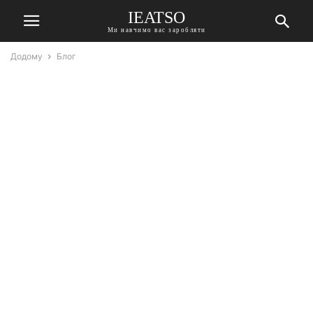
IEATSO
Ми навчимо вас заробляти
Додому
Блог