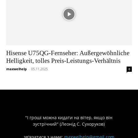
Hisense U75QG-Fernseher: Außergewöhnliche
Helligkeit, tolles Preis-Leistungs-Verhältnis
maxwelhelp
-
05.11.2025
0
"І гроші можна кидати на вітер, якщо він
зустрічний" (Леонід С. Сухоруков)
зв'язатися з нами:
maxwelhelp@gmail.com