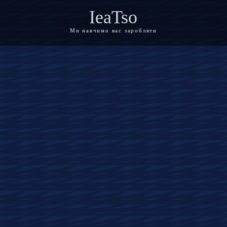
IeaTso
Ми навчимо вас заробляти