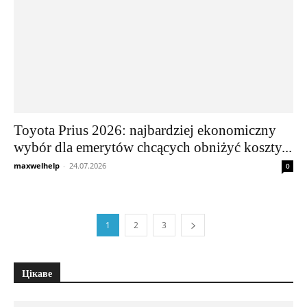
Toyota Prius 2026: najbardziej ekonomiczny
wybór dla emerytów chcących obniżyć koszty...
maxwelhelp
-
24.07.2026
0
1
2
3
Цікаве