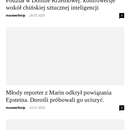
Podział w Dolinie Krzemowej: kontrowersje
wokół chińskiej sztucznej inteligencji
maxwelhelp
-
28.07.2026
0
Młody reporter z Marin odkrył powiązania
Epsteina. Dorośli próbowali go uciszyć.
maxwelhelp
-
24.07.2026
0