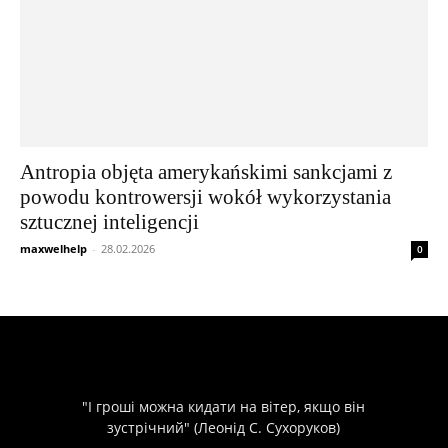
Antropia objęta amerykańskimi sankcjami z
powodu kontrowersji wokół wykorzystania
sztucznej inteligencji
maxwelhelp
-
28.02.2026
0
"І гроші можна кидати на вітер, якщо він
зустрічний" (Леонід С. Сухоруков)