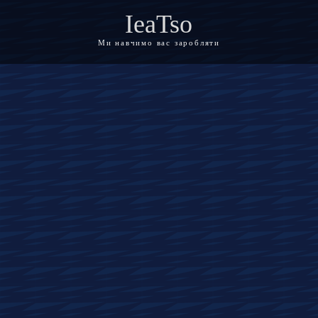
IeaTso
Ми навчимо вас заробляти