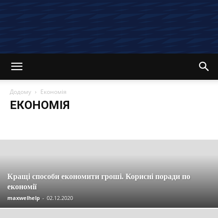
Додому
Економія
ЕКОНОМІЯ
Останні новини та статті
Вакансії
Економія
Інвестиції
Компенсації
Кредити
Кредитні картки
Криптовалюта
Материнський капітал
Огляди
Партнерські програми
Пенсія
Пільги
Податки
Посібники
Робота
Соцзахист
Страхування
Управління
Кращі способи економити гроші. Корисні поради по
економії
maxwelhelp
-
02.12.2020