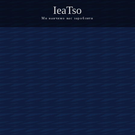
IeaTso
Ми навчимо вас заробляти