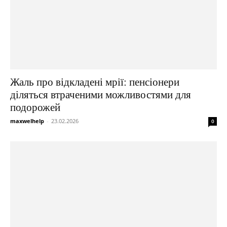
Жаль про відкладені мрії: пенсіонери
діляться втраченими можливостями для
подорожей
maxwelhelp
-
23.02.2026
0