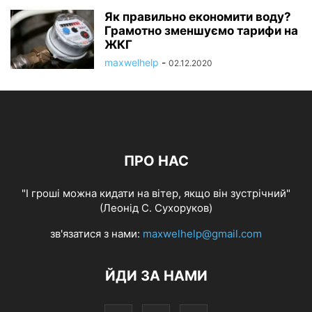
Як правильно економити воду?
Грамотно зменшуємо тарифи на
ЖКГ
maxwelhelp
-
02.12.2020
ПРО НАС
"І гроші можна кидати на вітер, якщо він зустрічний"
(Леонід С. Сухоруков)
зв'язатися з нами:
maxwelhelp@gmail.com
ЙДИ ЗА НАМИ