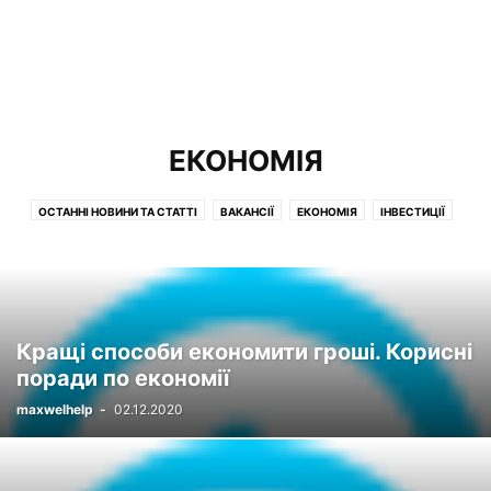
ЕКОНОМІЯ
ОСТАННІ НОВИНИ ТА СТАТТІ
ВАКАНСІЇ
ЕКОНОМІЯ
ІНВЕСТИЦІЇ
КОМПЕНСАЦІЇ
КРЕДИТИ
КРЕДИТНІ КАРТКИ
КРИПТОВАЛЮТА
МАТЕРИНСЬКИЙ КАПІТАЛ
ОГЛЯДИ
ПАРТНЕРСЬКІ ПРОГРАМИ
ПЕНСІЯ
ПІЛЬГИ
ПОДАТКИ
ПОСІБНИКИ
РОБОТА
СОЦЗАХИСТ
СТРАХУВАННЯ
УПРАВЛІННЯ
Кращі способи економити гроші. Корисні
поради по економії
maxwelhelp
-
02.12.2020