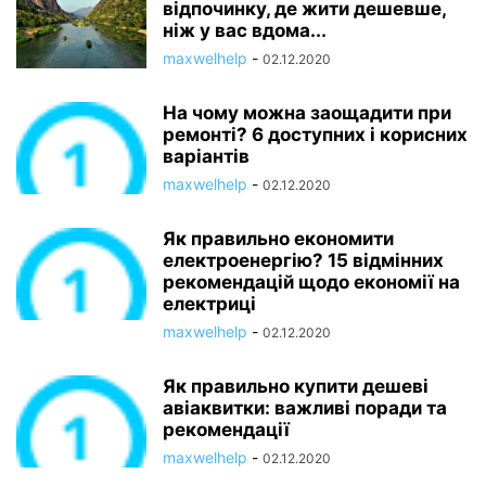
відпочинку, де жити дешевше,
ніж у вас вдома...
maxwelhelp
-
02.12.2020
На чому можна заощадити при
ремонті? 6 доступних і корисних
варіантів
maxwelhelp
-
02.12.2020
Як правильно економити
електроенергію? 15 відмінних
рекомендацій щодо економії на
електриці
maxwelhelp
-
02.12.2020
Як правильно купити дешеві
авіаквитки: важливі поради та
рекомендації
maxwelhelp
-
02.12.2020