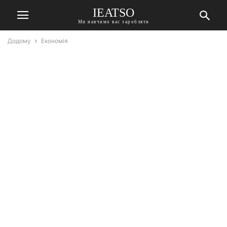
IEATSO
Ми навчимо вас заробляти
Додому
Економія