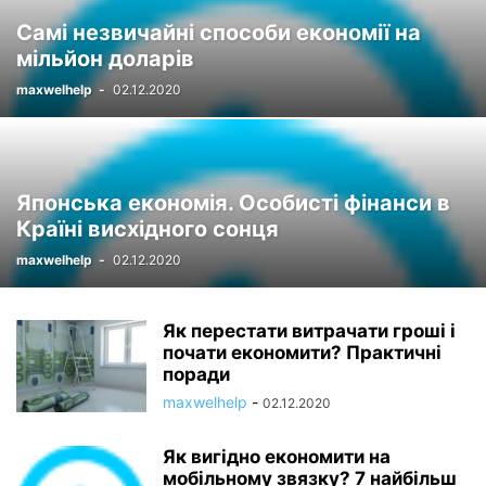
Самі незвичайні способи економії на
мільйон доларів
maxwelhelp
-
02.12.2020
Японська економія. Особисті фінанси в
Країні висхідного сонця
maxwelhelp
-
02.12.2020
Як перестати витрачати гроші і
почати економити? Практичні
поради
maxwelhelp
-
02.12.2020
Як вигідно економити на
мобільному звязку? 7 найбільш