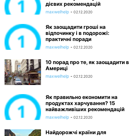
дієвих рекомендацій
maxwelhelp
-
02.12.2020
Як заощадити гроші на
відпочинку і в подорожі:
практичні поради
maxwelhelp
-
02.12.2020
10 порад про те, як заощадити в
Америці
maxwelhelp
-
02.12.2020
Як правильно економити на
продуктах харчування? 15
найважливіших рекомендацій
maxwelhelp
-
02.12.2020
Найдорожчі країни для