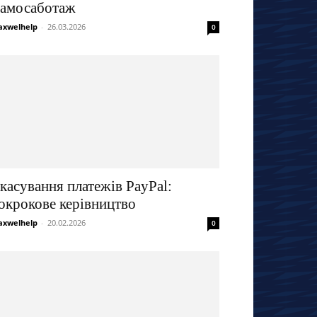
амосаботаж
xwelhelp
-
26.03.2026
0
касування платежів PayPal:
окрокове керівництво
xwelhelp
-
20.02.2026
0