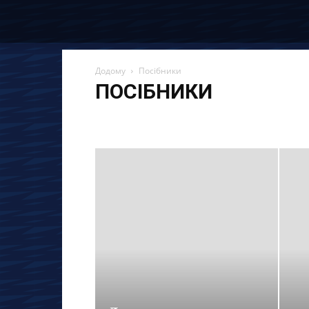
Додому
Посібники
ПОСІБНИКИ
Останні новини та статті
Вакансії
Економія
Ін
Материнський капітал
Огляди
Партнерські про
Страхування
Управління