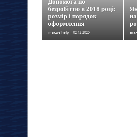
Допомога по
безробіттю в 2018 році:
Як
розмір і порядок
на
оформлення
ро
maxwelhelp
-
02.12.2020
max