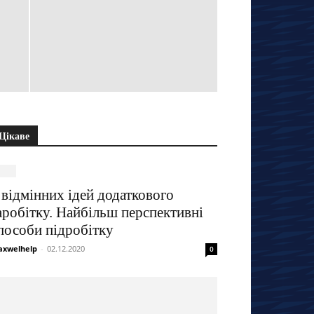
Цікаве
 відмінних ідей додаткового
аробітку. Найбільш перспективні
пособи підробітку
xwelhelp
-
02.12.2020
0