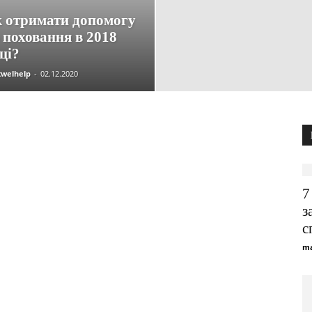
 отримати допомогу
 поховання в 2018
ці?
welhelp
-
02.12.2020
7
з
с
ma