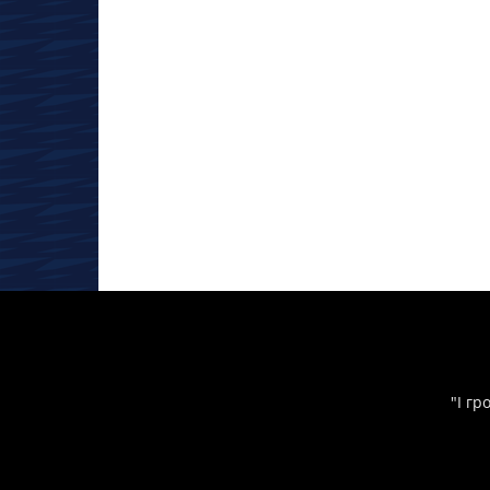
"І гр