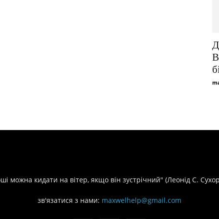
Д
B
б
ma
оші можна кидати на вітер, якщо він зустрічний" (Леонід С. Сухо
зв'язатися з нами:
maxwelhelp@gmail.com