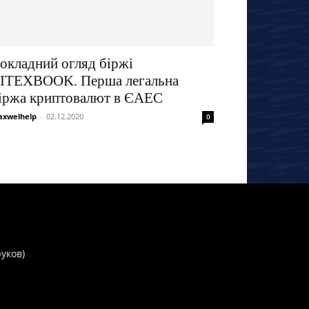
окладний огляд біржі
ITEXBOOK. Перша легальна
іржа криптовалют в ЄАЕС
xwelhelp
-
02.12.2020
0
руков)