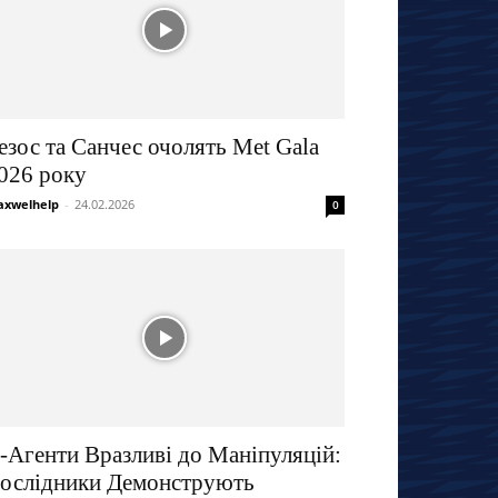
езос та Санчес очолять Met Gala
026 року
xwelhelp
-
24.02.2026
0
І-Агенти Вразливі до Маніпуляцій:
ослідники Демонструють