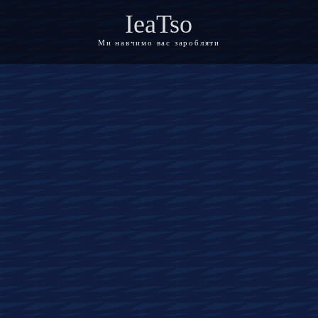
IeaTso
Ми навчимо вас заробляти