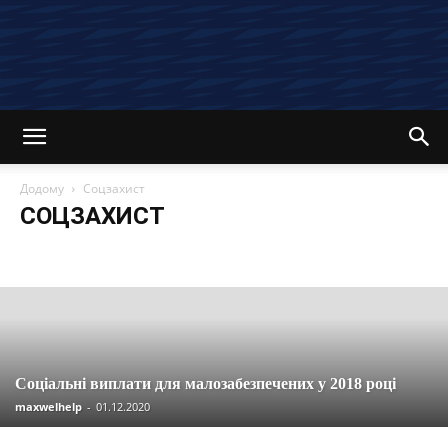
Додому
Соцзахист
СОЦЗАХИСТ
Останні новини та статті
Вакансії
Економія
Інвестиції
Компенсації
Кредити
Кредитні картки
Криптовалюта
Материнський капітал
Огляди
Партнерські програми
Пенсія
Пільги
Податки
Посібники
Робота
Соцзахист
Страхування
Управління
Соціальні виплати для малозабезпечених у 2018 році
maxwelhelp
-
01.12.2020