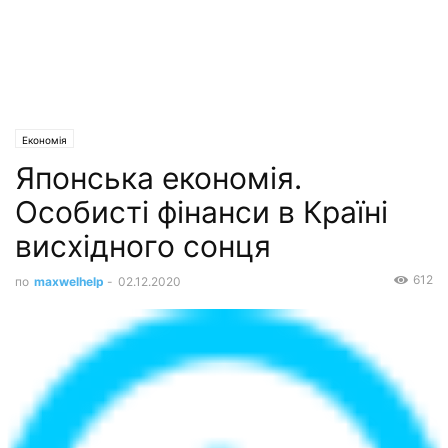
Економія
Японська економія.
Особисті фінанси в Країні
висхідного сонця
612
по
maxwelhelp
-
02.12.2020