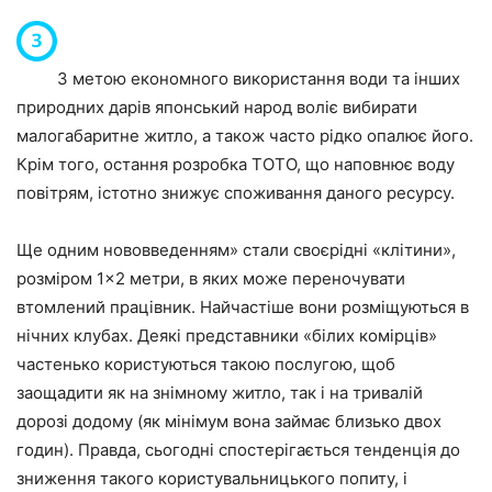
З метою економного використання води та інших
природних дарів японський народ воліє вибирати
малогабаритне житло, а також часто рідко опалює його.
Крім того, остання розробка ТОТО, що наповнює воду
повітрям, істотно знижує споживання даного ресурсу.
Ще одним нововведенням» стали своєрідні «клітини»,
розміром 1×2 метри, в яких може переночувати
втомлений працівник. Найчастіше вони розміщуються в
нічних клубах. Деякі представники «білих комірців»
частенько користуються такою послугою, щоб
заощадити як на знімному житло, так і на тривалій
дорозі додому (як мінімум вона займає близько двох
годин). Правда, сьогодні спостерігається тенденція до
зниження такого користувальницького попиту, і