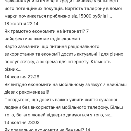
Бажання купити iPhone в кредит виникає у більшості
його потенційних покупців. Вартість телефону відомої
марки починається приблизно від 15000 рублів і…
18 жовтня
22:14
Як грамотно економити на інтернеті? 7
найефективніших методів економії
Варто зазначити, що питання раціонального
використання та економії досить актуальні і для різних
послуг зв’язку, а зокрема для інтернету. Кількість
різних…
14 жовтня
22:26
Як вигідно економити на мобільному зв’язку? 7 найбільш
дієвих рекомендацій
Погодьтеся, що досить важко уявити життя сучасної
людини без використання мобільного телефону. Більш
того, багато людей відверто дивуються з того, як…
13 жовтня
23:02
Як правильно економити на бензині? 14