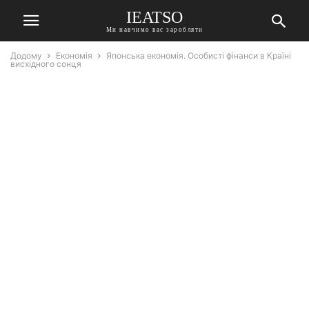
IEATSO
Ми навчимо вас заробляти
Додому
Економія
Японська економія. Особисті фінанси в Країні
висхідного сонця