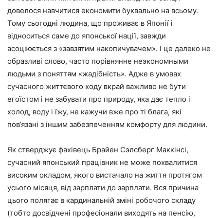
довелося навчитися економити буквально на всьому.
Тому сьогодні людина, що проживає в Японії і
відноситься саме до японської нації, завжди
асоціюється з «завзятим накопичувачем». І це далеко не
образливі слово, часто порівнянне неэкономными
людьми з поняттям «жадібність». Адже в умовах
сучасного життєвого ходу вкрай важливо не бути
егоїстом і не забувати про природу, яка дає тепло і
холод, воду і їжу, не кажучи вже про ті блага, які
пов’язані з іншим забезпеченням комфорту для людини.
Як стверджує фахівець Брайен Сэлсберг Маккінсі,
сучасний японський працівник не може похвалитися
високим окладом, якого вистачало на життя протягом
усього місяця, від зарплати до зарплати. Вся причина
цього полягає в кардинальній зміні робочого складу
(тобто досвідчені професіонали виходять на пенсію,