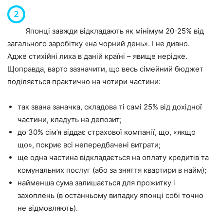
Японці завжди відкладають як мінімум 20-25% від
загального заробітку «на чорний день». І не дивно.
Адже стихійні лиха в даній країні – явище нерідке.
Щоправда, варто зазначити, що весь сімейний бюджет
поділяється практично на чотири частини:
так звана заначка, складова ті самі 25% від дохідної
частини, кладуть на депозит;
до 30% сім’я віддає страхової компанії, що, «якщо
що», покриє всі непередбачені витрати;
ще одна частина відкладається на оплату кредитів та
комунальних послуг (або за зняття квартири в найм);
найменша сума залишається для прожитку і
захоплень (в останньому випадку японці собі точно
не відмовляють).