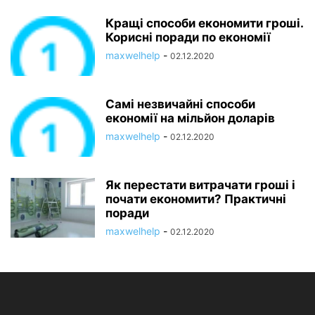
Кращі способи економити гроші.
Корисні поради по економії
maxwelhelp
-
02.12.2020
Самі незвичайні способи
економії на мільйон доларів
maxwelhelp
-
02.12.2020
Як перестати витрачати гроші і
почати економити? Практичні
поради
maxwelhelp
-
02.12.2020