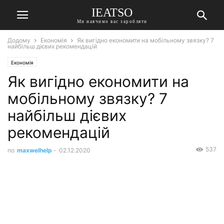
IEATSO
Ми навчимо вас заробляти
Додому
Економія
Як вигідно економити на мобільному звязку? 7
найбільш дієвих рекомендацій
Економія
Як вигідно економити на
мобільному звязку? 7
найбільш дієвих
рекомендацій
537
по
maxwelhelp
-
02.12.2020