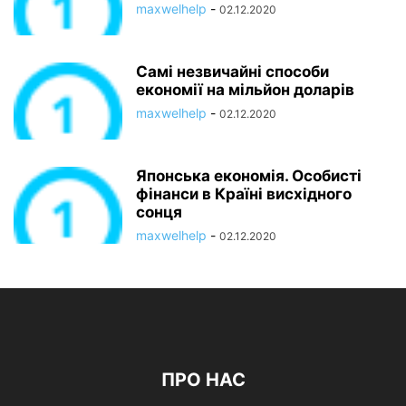
maxwelhelp
-
02.12.2020
Самі незвичайні способи
економії на мільйон доларів
maxwelhelp
-
02.12.2020
Японська економія. Особисті
фінанси в Країні висхідного
сонця
maxwelhelp
-
02.12.2020
ПРО НАС