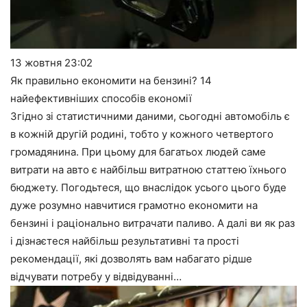
13 жовтня
23:02
Як правильно економити на бензині? 14
найефективніших способів економії
Згідно зі статистичними даними, сьогодні автомобіль є
в кожній другій родині, тобто у кожного четвертого
громадянина. При цьому для багатьох людей саме
витрати на авто є найбільш витратною статтею їхнього
бюджету. Погодьтеся, що внаслідок усього цього буде
дуже розумно навчитися грамотно економити на
бензині і раціонально витрачати паливо. А далі ви як раз
і дізнаєтеся найбільш результативні та прості
рекомендації, які дозволять вам набагато рідше
відчувати потребу у відвідуванні…