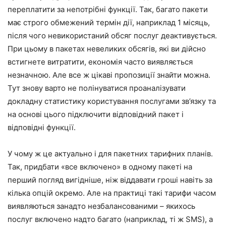
переплатити за непотрібні функції. Так, багато пакети
має строго обмежений термін дії, наприклад 1 місяць,
після чого невикористаний обсяг послуг деактивується.
При цьому в пакетах невеликих обсягів, які ви дійсно
встигнете витратити, економія часто виявляється
незначною. Але все ж цікаві пропозиції знайти можна.
Тут знову варто не полінуватися проаналізувати
докладну статистику користування послугами зв’язку та
на основі цього підключити відповідний пакет і
відповідні функції.
У чому ж це актуально і для пакетних тарифних планів.
Так, придбати «все включено» в одному пакеті на
перший погляд вигідніше, ніж віддавати гроші навіть за
кілька опцій окремо. Але на практиці такі тарифи часом
виявляються занадто незбалансованими – якихось
послуг включено надто багато (наприклад, ті ж SMS), а