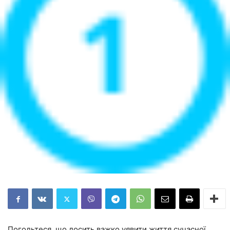
Погодьтеся, що досить важко уявити життя сучасної