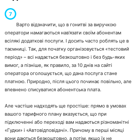
Варто відзначити, що в гонитві за виручкою
оператори намагаються нав’язати своїм абонентам
всілякі додаткові послуги. І досить часто роблять це в
таємниці. Так, для початку організовується «тестовий
період» – всі надається безкоштовно і без будь-яких
вимог, а пізніше, як правило, за 10 днів на сайті
оператора оголошується, що дана послуга стане
платною. Природно, після цього починає повільно, але
впевнено списуватися абонентська плата.
Але частіше надходять ще простіше: прямо в умовах
вашого тарифного плану вказується, що при
підключенні або переході вам надаються різноманітні
«Гудки» і «Автовідповідачі». Причому в перші місяці
вони даються безкоштовно, а потім, якщо їх не