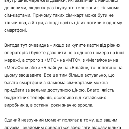
внутрішньомережеві дзвінки, які зазвичай є найбільш
дешевими, люди як раз і купують телефони з кількома
сім-картами. Причому таких сім-карт може бути не
тільки два, а й три, а іноді навіть цілих чотири в одному
смартфоні.
Вигода тут очевидна – якщо ви купите карти від різних
операторів і будете дзвонити не з одного номера на інші
мережі, а строго з «МТС» на «МТС», з «МегаФона» на
«МегаФон» або з «Білайну» на «Білайн», то непогано на
цьому заощадите. Все це тим більше актуально, що
багато смартфони з кількома сім-картами можна
придбати за вельми доступною ціною. Благо, якість
бюджетних телефонів, особливо від китайських
виробників, в останні роки значно зросла.
Єдиний незручний момент полягає в тому, що вашим
друзям і знайомим доведеться зберігати відразу кілька