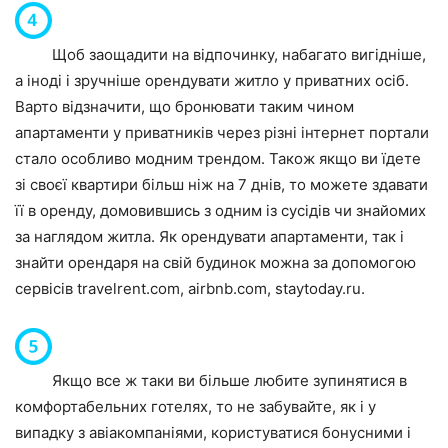
Щоб заощадити на відпочинку, набагато вигідніше,
а іноді і зручніше орендувати житло у приватних осіб.
Варто відзначити, що бронювати таким чином
апартаменти у приватників через різні інтернет портали
стало особливо модним трендом. Також якщо ви їдете
зі своєї квартири більш ніж на 7 днів, то можете здавати
її в оренду, домовившись з одним із сусідів чи знайомих
за наглядом житла. Як орендувати апартаменти, так і
знайти орендаря на свій будинок можна за допомогою
сервісів
travelrent.com
,
airbnb.com
,
staytoday.ru
.
Якщо все ж таки ви більше любите зупинятися в
комфортабельних готелях, то не забувайте, як і у
випадку з авіакомпаніями, користуватися бонусними і