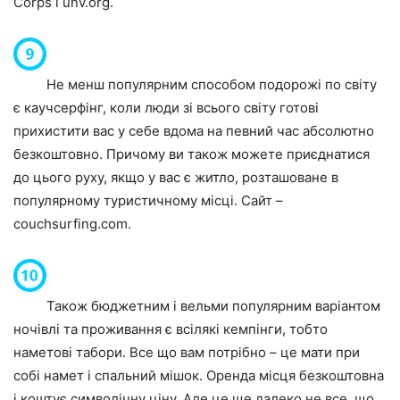
Corps
і
unv.org
.
Не менш популярним способом подорожі по світу
є каучсерфінг, коли люди зі всього світу готові
прихистити вас у себе вдома на певний час абсолютно
безкоштовно. Причому ви також можете приєднатися
до цього руху, якщо у вас є житло, розташоване в
популярному туристичному місці. Сайт –
couchsurfing.com
.
Також бюджетним і вельми популярним варіантом
ночівлі та проживання є всілякі кемпінги, тобто
наметові табори. Все що вам потрібно – це мати при
собі намет і спальний мішок. Оренда місця безкоштовна
і коштує символічну ціну. Але це ще далеко не все, що