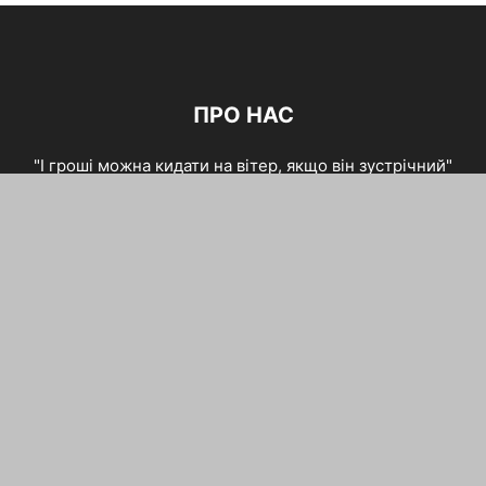
ПРО НАС
"І гроші можна кидати на вітер, якщо він зустрічний"
(Леонід С. Сухоруков)
зв'язатися з нами:
maxwelhelp@gmail.com
ЙДИ ЗА НАМИ
Кредити
Економія
Управління
Інвестиції
Робота