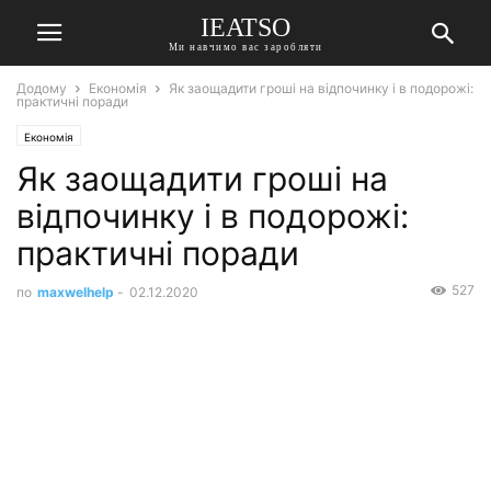
IEATSO
Ми навчимо вас заробляти
Додому
Економія
Як заощадити гроші на відпочинку і в подорожі:
практичні поради
Економія
Як заощадити гроші на
відпочинку і в подорожі:
практичні поради
527
по
maxwelhelp
-
02.12.2020