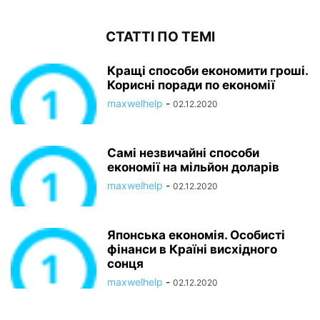
СТАТТІ ПО ТЕМІ
Кращі способи економити гроші.
Корисні поради по економії
maxwelhelp
-
02.12.2020
Самі незвичайні способи
економії на мільйон доларів
maxwelhelp
-
02.12.2020
Японська економія. Особисті
фінанси в Країні висхідного
сонця
maxwelhelp
-
02.12.2020