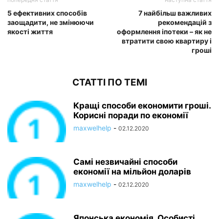
5 ефективних способів
7 найбільш важливих
заощадити, не змінюючи
рекомендацій з
якості життя
оформлення іпотеки – як не
втратити свою квартиру і
гроші
СТАТТІ ПО ТЕМІ
Кращі способи економити гроші.
Корисні поради по економії
maxwelhelp
-
02.12.2020
Самі незвичайні способи
економії на мільйон доларів
maxwelhelp
-
02.12.2020
Японська економія. Особисті