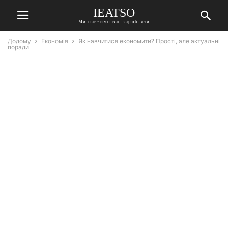
IEATSO
Ми навчимо вас заробляти
Додому
Економія
Як навчитися економити? Прості, але актуальні
поради