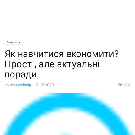
Економія
Як навчитися економити?
Прості, але актуальні
поради
743
по
maxwelhelp
-
01.12.2020