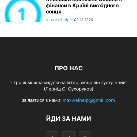
фінанси в Країні висхідного
сонця
maxwelhelp
-
02.12.2020
ПРО НАС
"І гроші можна кидати на вітер, якщо він зустрічний"
(Леонід С. Сухоруков)
зв'язатися з нами:
maxwelhelp@gmail.com
ЙДИ ЗА НАМИ