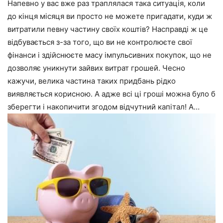
Напевно у вас вже раз траплялася така ситуація, коли
до кінця місяця ви просто не можете пригадати, куди ж
витратили певну частину своїх коштів? Насправді ж це
відбувається з-за того, що ви не контролюєте свої
фінанси і здійснюєте масу імпульсивних покупок, що не
дозволяє уникнути зайвих витрат грошей. Чесно
кажучи, велика частина таких придбань рідко
виявляється корисною. А адже всі ці гроші можна було б
зберегти і накопичити згодом відчутний капітал! А…