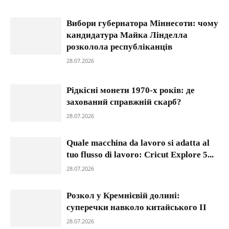
Вибори губернатора Міннесоти: чому
кандидатура Майка Лінделла
розколола республіканців
28.07.2026
Рідкісні монети 1970-х років: де
захований справжній скарб?
28.07.2026
Quale macchina da lavoro si adatta al
tuo flusso di lavoro: Cricut Explore 5...
28.07.2026
Розкол у Кремнієвій долині:
суперечки навколо китайського ІІ
28.07.2026