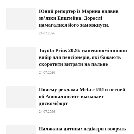
Юний репортер із Марина виявив
зв’язки Епштейна. Дорослі
намагалися його замовкнути.
24.07.2026
Toyota Prius 2026: найекономічніший
вибір для пенсіонерів, які бажають
скоротити витрати на пальне
24.07.2026
Почему реклама Meta с ИИ и песней
об Апокалипсисе вызывает
дискомфорт
24.07.2026
Налякана дитина: педіатри говорять