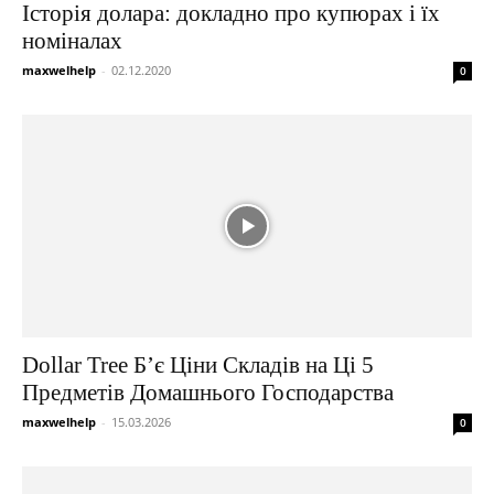
Історія долара: докладно про купюрах і їх
номіналах
maxwelhelp
-
02.12.2020
0
Dollar Tree Б’є Ціни Складів на Ці 5
Предметів Домашнього Господарства
maxwelhelp
-
15.03.2026
0