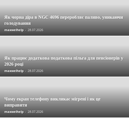
Як чорна діра в NGC 4696 переробляє паливо, уникаючи
голодування
maxwelhelp
-
28.07.2026
Як працює додаткова податкова пільга для пенсіонерів у
2026 році
maxwelhelp
-
28.07.2026
Чому екран телефону викликає мігрені і як це
виправити
maxwelhelp
-
28.07.2026