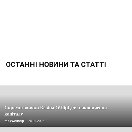
ОСТАННІ НОВИНИ ТА СТАТТІ
Останні новини та статті
Вакансії
Економія
Інвестиції
Компенсації
Кредити
Кредитні картки
Криптовалюта
Материнський капітал
Огляди
Партнерські програми
Пенсія
Пільги
Податки
Посібники
Робота
Соцзахист
Страхування
Управління
Скромні звички Кевіна О’Лірі для накопичення
капіталу
maxwelhelp
-
28.07.2026