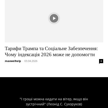
Тарифи Трампа та Соціальне Забезпечення:
Чому індексація 2026 може не допомогти
maxwelhelp
-
03.04.2026
0
"І гроші можна кидати на вітер, якщо він
зустрічний" (Леонід С. Сухоруков)