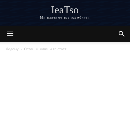
IeaTso
Ми навчимо вас заробляти
Додому
Останні новини та статті