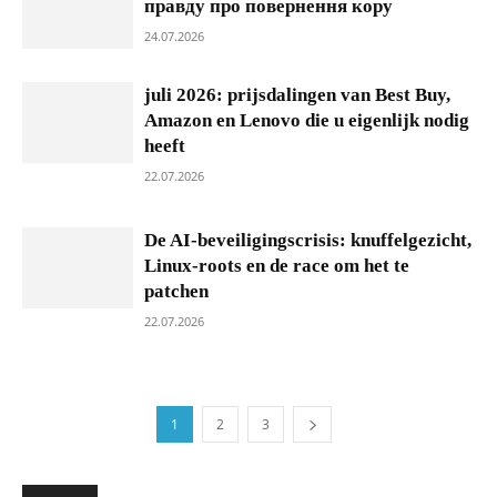
правду про повернення кору
24.07.2026
juli 2026: prijsdalingen van Best Buy,
Amazon en Lenovo die u eigenlijk nodig
heeft
22.07.2026
De AI-beveiligingscrisis: knuffelgezicht,
Linux-roots en de race om het te
patchen
22.07.2026
1
2
3