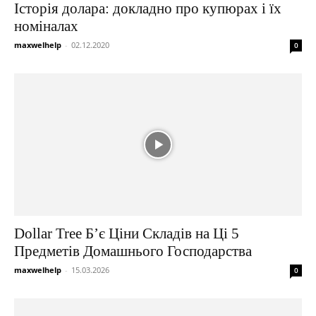
Історія долара: докладно про купюрах і їх
номіналах
maxwelhelp
-
02.12.2020
0
Dollar Tree Б’є Ціни Складів на Ці 5
Предметів Домашнього Господарства
maxwelhelp
-
15.03.2026
0