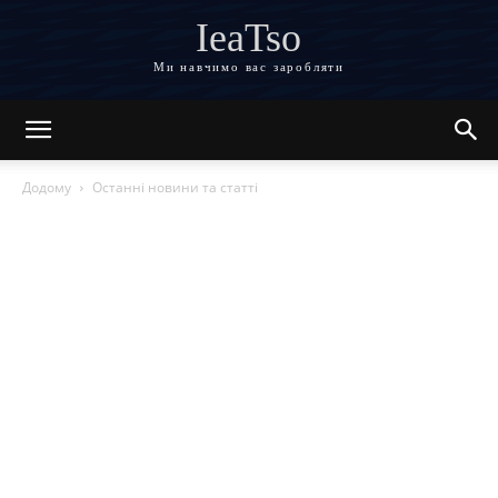
IeaTso
Ми навчимо вас заробляти
Додому
Останні новини та статті