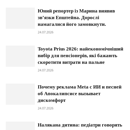
Юний репортер із Марина виявив
зв’язки Епштейна. Дорослі
намагалися його замовкнути.
24.07.2026
Toyota Prius 2026: найекономічніший
вибір для пенсіонерів, які бажають
скоротити витрати на пальне
24.07.2026
Почему реклама Meta с ИИ и песней
об Апокалипсисе вызывает
дискомфорт
24.07.2026
Налякана дитина: педіатри говорять