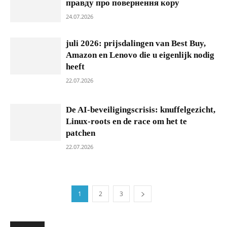
правду про повернення кору
24.07.2026
juli 2026: prijsdalingen van Best Buy,
Amazon en Lenovo die u eigenlijk nodig
heeft
22.07.2026
De AI-beveiligingscrisis: knuffelgezicht,
Linux-roots en de race om het te
patchen
22.07.2026
1
2
3