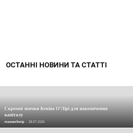
ОСТАННІ НОВИНИ ТА СТАТТІ
Останні новини та статті
Вакансії
Економія
Інвестиції
Компенсації
Кредити
Кредитні картки
Криптовалюта
Материнський капітал
Огляди
Партнерські програми
Пенсія
Пільги
Податки
Посібники
Робота
Соцзахист
Страхування
Управління
Скромні звички Кевіна О’Лірі для накопичення
капіталу
maxwelhelp
-
28.07.2026