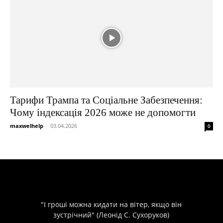
Тарифи Трампа та Соціальне Забезпечення:
Чому індексація 2026 може не допомогти
maxwelhelp
-
03.04.2026
0
"І гроші можна кидати на вітер, якщо він
зустрічний" (Леонід С. Сухоруков)