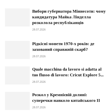
Вибори губернатора Міннесоти: чому
кандидатура Майка Лінделла
розколола республіканців
28.07.2026
Рідкісні монети 1970-х років: де
захований справжній скарб?
28.07.2026
Quale macchina da lavoro si adatta al
tuo flusso di lavoro: Cricut Explore 5...
28.07.2026
Розкол у Кремнієвій долині:
суперечки навколо китайського ІІ
28.07.2026