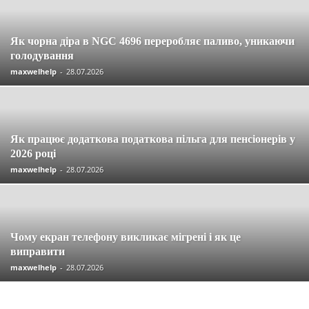
Як чорна діра в NGC 4696 переробляє паливо, уникаючи
голодування
maxwelhelp
-
28.07.2026
Як працює додаткова податкова пільга для пенсіонерів у
2026 році
maxwelhelp
-
28.07.2026
Чому екран телефону викликає мігрені і як це
виправити
maxwelhelp
-
28.07.2026