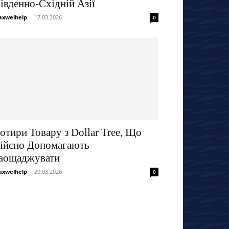
івденно-Східній Азії
xwelhelp
-
17.03.2026
0
отири Товару з Dollar Tree, Що
ійсно Допомагають
аощаджувати
xwelhelp
-
29.03.2026
0