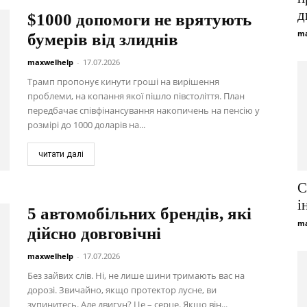
д
$1000 допомоги не врятують
ma
бумерів від злиднів
maxwelhelp
-
17.07.2026
Трамп пропонує кинути гроші на вирішення
проблеми, на копання якої пішло півстоліття. План
передбачає співфінансування накопичень на пенсію у
розмірі до 1000 доларів на...
читати далі
С
і
5 автомобільних брендів, які
ma
дійсно довговічні
maxwelhelp
-
17.07.2026
Без зайвих слів. Ні, не лише шини тримають вас на
дорозі. Звичайно, якщо протектор лусне, ви
зупинитесь. Але двигун? Це – серце. Якщо він...