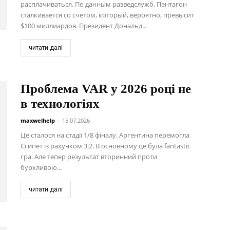
расплачиваться. По данным разведслужб, Пентагон
сталкивается со счетом, который, вероятно, превысит
$100 миллиардов. Президент Дональд...
читати далі
Проблема VAR у 2026 році не
в технологіях
maxwelhelp
-
15.07.2026
Це сталося на стадії 1/8 фіналу. Аргентина перемогла
Єгипет із рахунком 3:2. В основному це була fantastic
гра. Але тепер результат вторинний проти
бурхливою...
читати далі