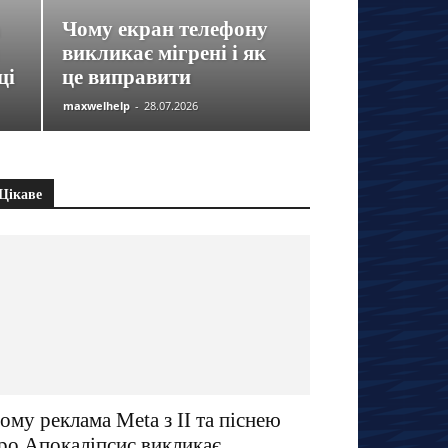
Чому екран телефону
викликає мігрені і як
ці
це виправити
maxwelhelp
-
28.07.2026
Цікаве
ому реклама Meta з ІІ та піснею
ро Апокаліпсис викликає