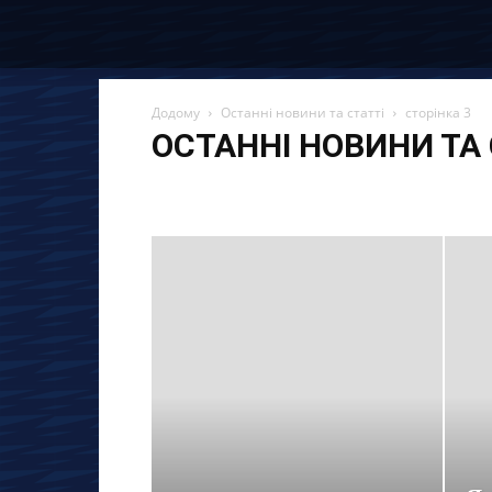
Додому
Останні новини та статті
сторінка 3
ОСТАННІ НОВИНИ ТА 
Останні новини та статті
Вакансії
Економія
Ін
Материнський капітал
Огляди
Партнерські про
Страхування
Управління