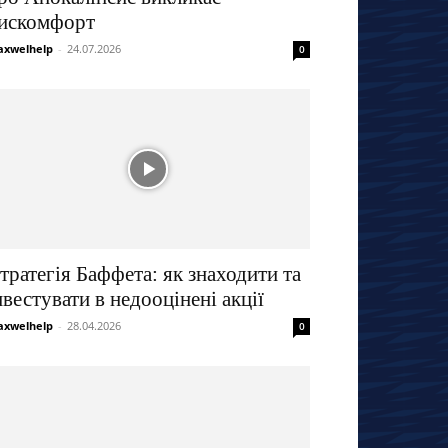
искомфорт
xwelhelp
-
24.07.2026
0
тратегія Баффета: як знаходити та
нвестувати в недооцінені акції
xwelhelp
-
28.04.2026
0