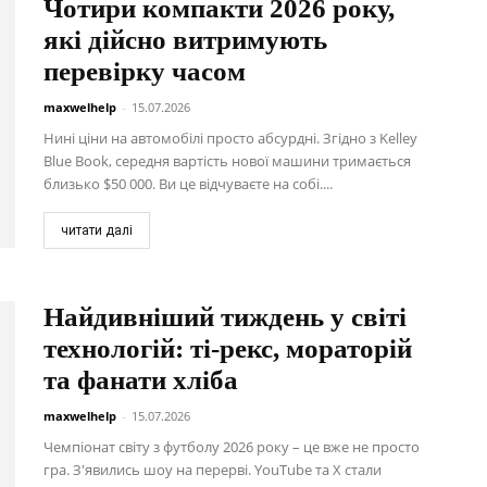
Чотири компакти 2026 року,
які дійсно витримують
перевірку часом
maxwelhelp
-
15.07.2026
Нині ціни на автомобілі просто абсурдні. Згідно з Kelley
Blue Book, середня вартість нової машини тримається
близько $50 000. Ви це відчуваєте на собі....
читати далі
Найдивніший тиждень у світі
технологій: ті-рекс, мораторій
та фанати хліба
maxwelhelp
-
15.07.2026
Чемпіонат світу з футболу 2026 року – це вже не просто
гра. З'явились шоу на перерві. YouTube та X стали