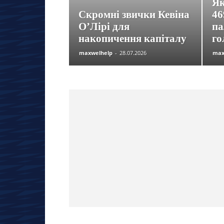
Як
Скромні звички Кевіна
46
О’Лірі для
па
накопичення капіталу
го
maxwelhelp
-
28.07.2026
max