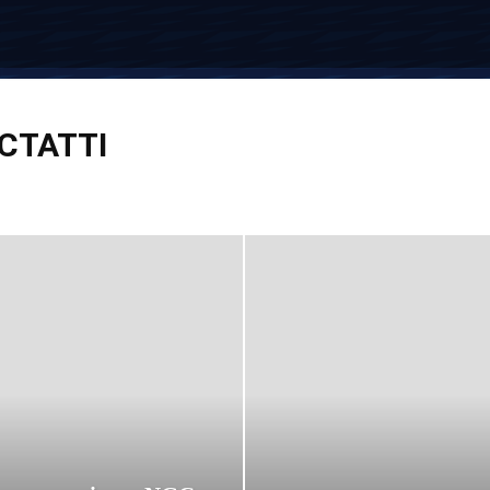
СТАТТІ
вестиції
Компенсації
Кредити
Кредитні картки
Криптовалюта
грами
Пенсія
Пільги
Податки
Посібники
Робота
Соцзахист