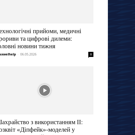
ехнологічні прийоми, медичні
рориви та цифрові дилеми:
оловні новини тижня
xwelhelp
-
06.05.2026
0
ахрайство з використанням ІІ:
озквіт «Діпфейк»-моделей у