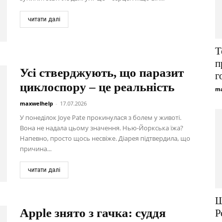
читати далі
Т
п
Усі стверджують, що паразит
г
циклоспору – це реальність
ma
maxwelhelp
-
17.07.2026
У понеділок Joye Pate прокинулася з болем у животі.
Вона не надала цьому значення. Нью-Йоркська їжа?
Напевно, просто щось несвіже. Діарея підтвердила, що
причина...
читати далі
Ш
Apple знято з гачка: суддя
Р