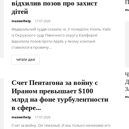
П
відхилив позов про захист
дітей
ma
maxwelhelp
-
17.07.2026
Федеральний суддя сказала: ні. У понеділок Ноель Уайз
із Окружного суду Північного округу Каліфорнії
відхилила позов проти Apple, у якому компанії
ставилося в провину...
читати далі
Ч
Д
Счет Пентагона за войну с
З
Ираном превышает $100
ma
млрд на фоне турбулентности
в сфере...
maxwelhelp
-
17.07.2026
Счет за войну. Он тяжелый. И мы только начинаем его