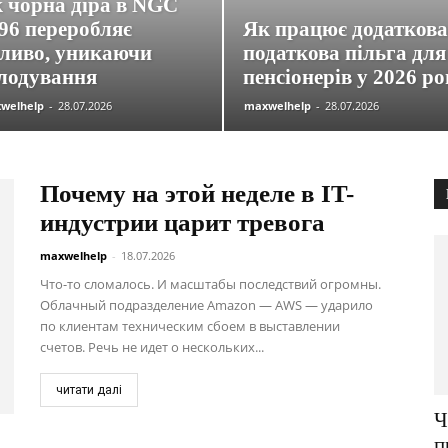
 чорна діра в NGC
96 переробляє
Як працює додаткова
ливо, уникаючи
податкова пільга для
лодування
пенсіонерів у 2026 ро
welhelp
-
28.07.2026
maxwelhelp
-
28.07.2026
Почему на этой неделе в IT-
индустрии царит тревога
maxwelhelp
-
18.07.2026
Что-то сломалось. И масштабы последствий огромны.
Облачный подразделение Amazon — AWS — ударило
по клиентам техническим сбоем в выставлении
счетов. Речь не идет о нескольких...
читати далі
Ч
п