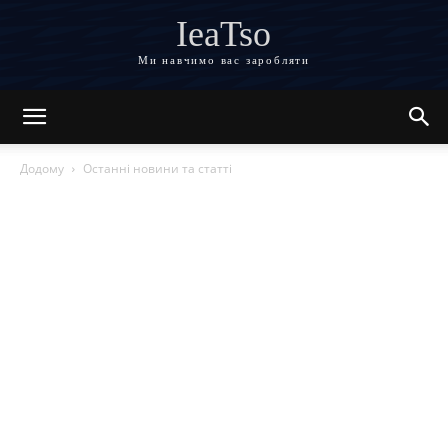
IeaTso
Ми навчимо вас заробляти
Додому
Останні новини та статті