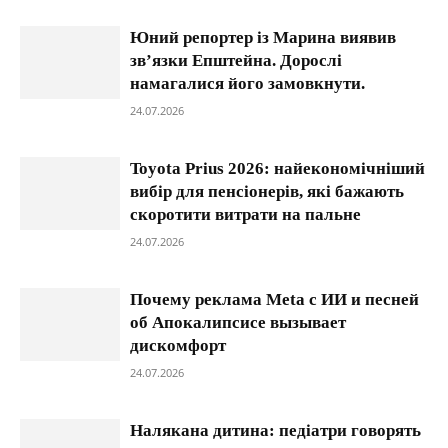
Юний репортер із Марина виявив
зв’язки Епштейна. Дорослі
намагалися його замовкнути.
24.07.2026
Toyota Prius 2026: найекономічніший
вибір для пенсіонерів, які бажають
скоротити витрати на пальне
24.07.2026
Почему реклама Meta с ИИ и песней
об Апокалипсисе вызывает
дискомфорт
24.07.2026
Налякана дитина: педіатри говорять