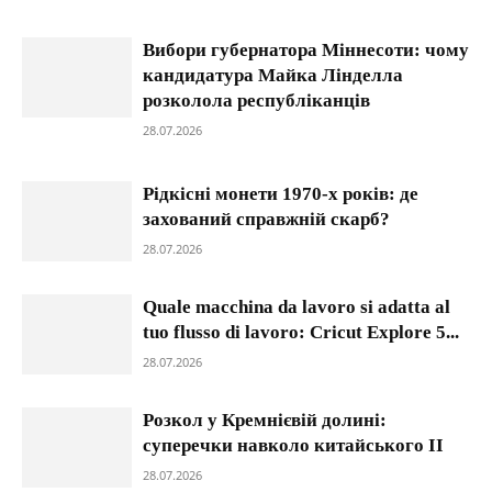
Вибори губернатора Міннесоти: чому
кандидатура Майка Лінделла
розколола республіканців
28.07.2026
Рідкісні монети 1970-х років: де
захований справжній скарб?
28.07.2026
Quale macchina da lavoro si adatta al
tuo flusso di lavoro: Cricut Explore 5...
28.07.2026
Розкол у Кремнієвій долині:
суперечки навколо китайського ІІ
28.07.2026