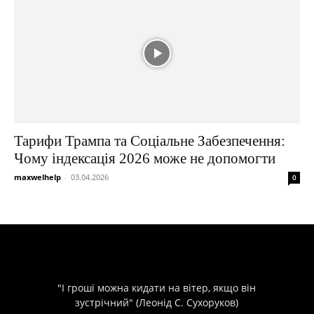
Тарифи Трампа та Соціальне Забезпечення:
Чому індексація 2026 може не допомогти
maxwelhelp
-
03.04.2026
0
"І гроші можна кидати на вітер, якщо він
зустрічний" (Леонід С. Сухоруков)