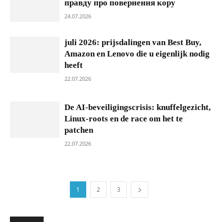
правду про повернення кору
24.07.2026
juli 2026: prijsdalingen van Best Buy,
Amazon en Lenovo die u eigenlijk nodig
heeft
22.07.2026
De AI-beveiligingscrisis: knuffelgezicht,
Linux-roots en de race om het te
patchen
22.07.2026
1
2
3