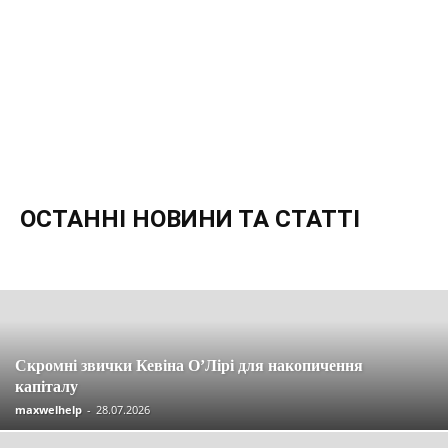
ОСТАННІ НОВИНИ ТА СТАТТІ
Останні новини та статті
Вакансії
Економія
Інвестиції
Компенсації
Кредити
Кредитні картки
Криптовалюта
Материнський капітал
Огляди
Партнерські програми
Пенсія
Пільги
Податки
Посібники
Робота
Соцзахист
Страхування
Управління
Скромні звички Кевіна О’Лірі для накопичення
капіталу
maxwelhelp
-
28.07.2026