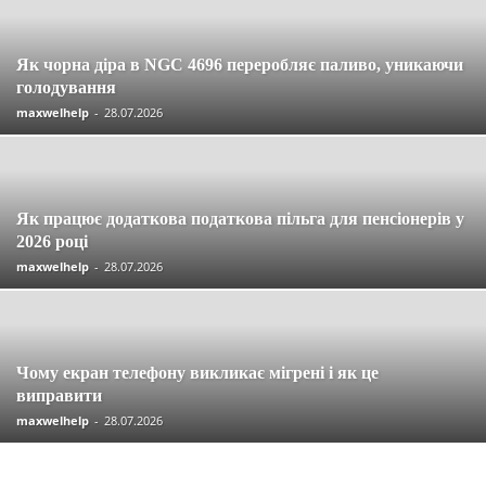
Як чорна діра в NGC 4696 переробляє паливо, уникаючи
голодування
maxwelhelp
-
28.07.2026
Як працює додаткова податкова пільга для пенсіонерів у
2026 році
maxwelhelp
-
28.07.2026
Чому екран телефону викликає мігрені і як це
виправити
maxwelhelp
-
28.07.2026