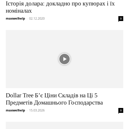
Історія долара: докладно про купюрах і їх
номіналах
maxwelhelp
-
02.12.2020
0
Dollar Tree Б’є Ціни Складів на Ці 5
Предметів Домашнього Господарства
maxwelhelp
-
15.03.2026
0