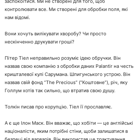
заспокоїтися. Ми не створені для того, щоб
контролювати все. Ми створені для обробки поля, які
нам відомі.
Вони хочуть вилікувати хворобу? Чи просто
нескінченно друкувати гроші?
Пітер Тіел неправильно розуміє ідею обручки. Він
назвав свою компанію з обробки даних Palantir на честь
кришталевої кулі Сарумана. Шпигунського устрою. Він
назвав свій фонд “The Precious” (“Коштовне”), річ, яку
Голлум хотів так сильно, що втратив свою душу.
Толкін писав про корупцію. Тіел її прославляє.
А є ще Ілон Маск. Він вважає, що хобіти — це англійські
націоналісти, яким потрібні стіни, щоби залишатися в
безпеці від варварів. Він використав це трактування,