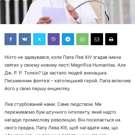
Ніхто не здивувався, коли Папа Лев XIV згадав імена
святих у своєму новому листі Magnifica Humanitas. Але
Дж. Р. Р. Толкін? Це застало людей зненацька.
Письменник фентезі – католицький герой. Папа включив
його у свою першу енцикліку.
Лев стурбований нами. Саме людством. Ми
переживаємо бум штучного інтелекту, який надто
нагадує промислову революцію. Він посилається на
свого предка, Папу Лева XIII, щоб нагадати нам, що