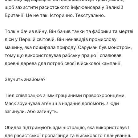
щоб захистити расистського інфлюенсера у Великій
Британії. Це не так. Історично. Текстуально.
Толкін бачив війну. Він бачив танки та фабрики та мертві
ліси у Першій світовій. Він ненавидів промислову
машину, яка пожирала природу. Саруман був монстром,
тому що використовував рабську працю і спалював
древні дерева для потреб своєї військової кампанії.
Звучить знайоме?
Тіел співпрацює з імміграційними правоохоронцями.
Маск зруйнував агенції з надання допомоги. Люди
загинули. Або загинуть.
Обидва підтримують адміністрацію, яка використовує ІІ
для расистської пропаганди та військового планування.