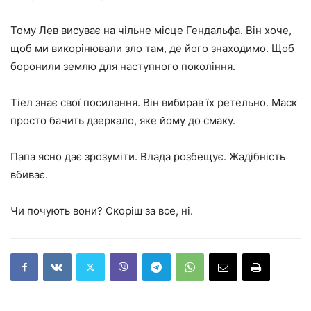
Тому Лев висуває на чільне місце Гендальфа. Він хоче,
щоб ми викорінювали зло там, де його знаходимо. Щоб
боронили землю для наступного покоління.
Тіел знає свої посилання. Він вибирав їх ретельно. Маск
просто бачить дзеркало, яке йому до смаку.
Папа ясно дає зрозуміти. Влада розбещує. Жадібність
вбиває.
Чи почують вони? Скоріш за все, ні.