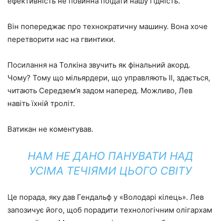
ефективність не повинна поїдати нашу гідність.
Він попереджає про технократичну машину. Вона хоче
перетворити нас на гвинтики.
Посилання на Толкіна звучить як фінальний акорд.
Чому? Тому що мільярдери, що управляють ІІ, здається,
читають Середзем’я задом наперед. Можливо, Лев
навіть їхній троліт.
Ватикан не коментував.
НАМ НЕ ДАНО ПАНУВАТИ НАД
УСІМА ТЕЧІЯМИ ЦЬОГО СВІТУ
Це порада, яку дав Гендальф у «Володарі кілець». Лев
запозичує його, щоб порадити технологічним олігархам