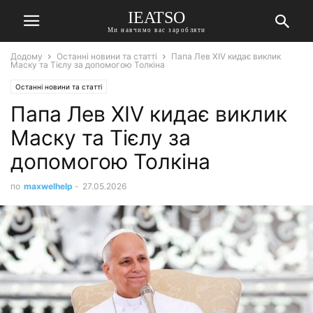
IEATSO
Ми навчимо вас заробляти
Додому
Останні новини та статті
Папа Лев XIV кидає виклик
Маску та Тієлу за допомогою Толкіна
Останні новини та статті
Папа Лев XIV кидає виклик
Маску та Тієлу за
допомогою Толкіна
по
maxwelhelp
-
27.05.2026