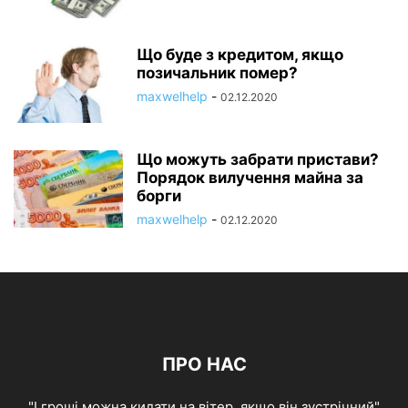
Що буде з кредитом, якщо
позичальник помер?
maxwelhelp
-
02.12.2020
Що можуть забрати пристави?
Порядок вилучення майна за
борги
maxwelhelp
-
02.12.2020
ПРО НАС
"І гроші можна кидати на вітер, якщо він зустрічний"