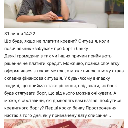
31 липня
14:22
Що буде, якщо не платити кредит? Ситуація, коли
позичальник «забуває» про борг і банку
Деякі громадяни з тих чи інших причин приймають
рішення не платити кредит. Можливо, позика спочатку
оформлялася з такою метою, а може виною цьому стала
складна фінансова ситуація. У будь-якому випадку
людині, що приймає таке рішення, слід знати, як банк
буде стягувати борг, що від нього можна очікувати. А
може, є обставини, які дозволять вам взагалі позбутися
кредитного боргу? Перші кроки банку Прострочення
настає з того дня, як у призначену дату списання…