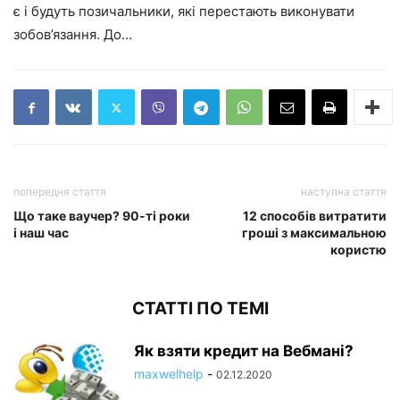
є і будуть позичальники, які перестають виконувати
зобов’язання. До…
попередня стаття
наступна стаття
Що таке ваучер? 90-ті роки
12 способів витратити
і наш час
гроші з максимальною
користю
СТАТТІ ПО ТЕМІ
Як взяти кредит на Вебмані?
maxwelhelp
-
02.12.2020