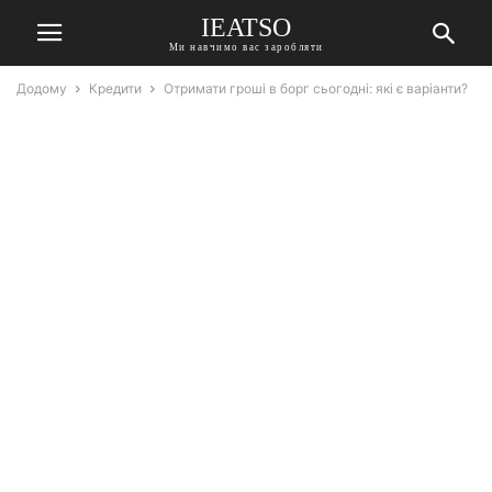
IEATSO
Ми навчимо вас заробляти
Додому
Кредити
Отримати гроші в борг сьогодні: які є варіанти?