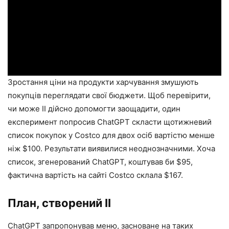
Зростання ціни на продукти харчування змушують
покупців переглядати свої бюджети. Щоб перевірити,
чи може ІІ дійсно допомогти заощадити, один
експеримент попросив ChatGPT скласти щотижневий
список покупок у Costco для двох осіб вартістю менше
ніж $100. Результати виявилися неоднозначними. Хоча
список, згенерований ChatGPT, коштував би $95,
фактична вартість на сайті Costco склала $167.
План, створений ІІ
ChatGPT запропонував меню, засноване на таких