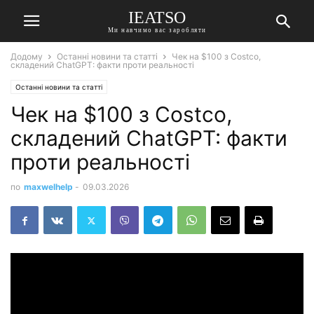
IEATSO
Ми навчимо вас заробляти
Додому
Останні новини та статті
Чек на $100 з Costco,
складений ChatGPT: факти проти реальності
Останні новини та статті
Чек на $100 з Costco,
складений ChatGPT: факти
проти реальності
по
maxwelhelp
-
09.03.2026