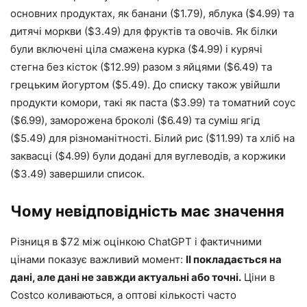
основних продуктах, як банани ($1.79), яблука ($4.99) та
дитячі моркви ($3.49) для фруктів та овочів. Як білки
були включені ціла смажена курка ($4.99) і курячі
стегна без кісток ($12.99) разом з яйцями ($6.49) та
грецьким йогуртом ($5.49). До списку також увійшли
продукти комори, такі як паста ($3.99) та томатний соус
($6.99), заморожена броколі ($6.49) та суміш ягід
($5.49) для різноманітності. Білий рис ($11.99) та хліб на
заквасці ($4.99) були додані для вуглеводів, а коржики
($3.49) завершили список.
Чому невідповідність має значення
Різниця в $72 між оцінкою ChatGPT і фактичними
цінами показує важливий момент:
ІІ покладається на
дані, але дані не завжди актуальні або точні.
Ціни в
Costco коливаються, а оптові кількості часто