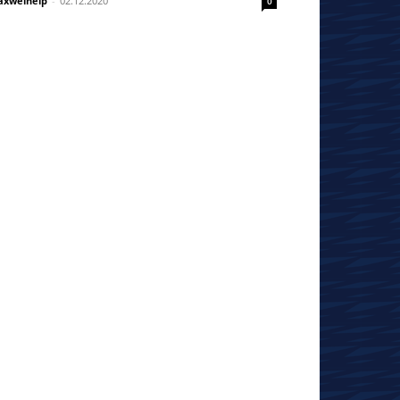
xwelhelp
-
02.12.2020
0