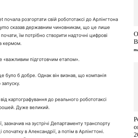
t почала розгортати свій робототаксі до Арлінгтона
Waymo сказав державним чиновникам, що це лише
О
 почати, їм потрібно створити надточні цифрові
B
за кермом.
ma
 це «важливим підготовчим етапом».
це було б добре. Однак він визнав, що компанія
 запуску.
 від картографування до реального робототаксі
 грошей. Дуже великий.
Р
ї, зазначив на зустрічі Департаменту транспорту
о
 спочатку в Александрії, а потім в Арлінгтоні.
2