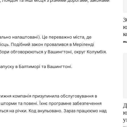
о, Лондон та інші місця з різними дорогами, законами
3
ю
к
льно налаштовані). Це переважно міста, де
ma
ісць. Подібний закон провалився в Меріленді
збори обговорюються у Вашингтоні, округ Колумбія.
апуску в Балтиморі та Вашингтоні.
 тижня компанія призупинила обслуговування в
з шторми та повені. Їхнє програмне забезпечення
Д
ься на річки. Код анульовано. Зараз працюємо над
ю
у