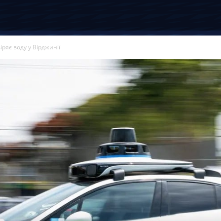
ряє воду у Вірджинії