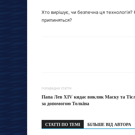
Хто вирішує, чи безпечна ця технологія? 
припиняться?
попередня стаття
Папа Лев XIV кидає виклик Маску та Тіє
за допомогою Толкіна
СТАТТІ ПО ТЕМІ
БІЛЬШЕ ВІД АВТОРА