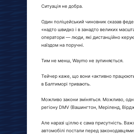
Ситуація не добра.
Один поліцейський чиновник сказав фед
«надто швидко і в занадто великих масшт
оператори — люди, які дистанційно керу
наїздом на поручні.
Тим не менш, Waymo не зупиняється.
Тейчер каже, що вони «активно працюють
в Балтиморі тривають.
Можливо закони зміняться. Можливо, одно
регіону DMV (Вашингтон, Меріленд, Вірдж
Але наразі ціллю є сама присутність. Важл
автомобілі постали перед законодавцями