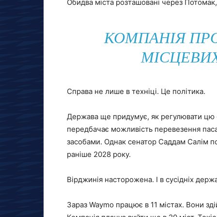
Обидва міста розташовані через Потомак
КОМПАНІЯ ПРО
МІСЦЕВИХ
Справа не лише в техніці. Це політика.
Держава ще придумує, як регулювати цю 
передбачає можливість перевезення пас
засобами. Однак сенатор Саддам Салім поп
раніше 2028 року.
Вірджинія насторожена. І в сусідніх держ
Зараз Waymo працює в 11 містах. Вони зд