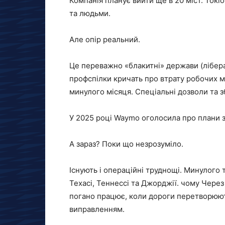
Компанія планує вийти ще в 20 міст. Токі
та людьми.
Але опір реальний.
Це переважно «блакитні» держави (лібера
профспілки кричать про втрату робочих м
минулого місяця. Спеціальні дозволи та 
У 2025 році Waymo оголосила про плани з
А зараз? Поки що незрозуміло.
Існують і операційні труднощі. Минулого
Техасі, Теннессі та Джорджії. чому Чере
погано працює, коли дороги перетворюют
виправленням.