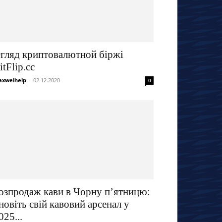
гляд криптовалютной біржі
itFlip.cc
xwelhelp
-
02.12.2020
0
озпродаж кави в Чорну п’ятницю:
новіть свій кавовий арсенал у
025...