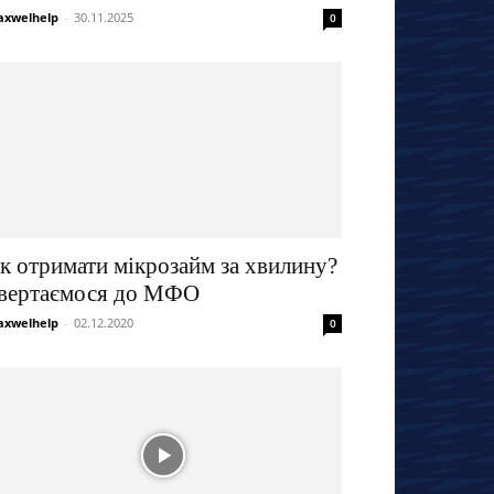
xwelhelp
-
30.11.2025
0
к отримати мікрозайм за хвилину?
вертаємося до МФО
xwelhelp
-
02.12.2020
0