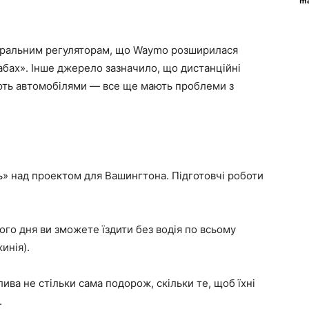
ma
еральним регуляторам, що Waymo розширилася
абах». Інше джерело зазначило, що дистанційні
ють автомобілями — все ще мають проблеми з
» над проектом для Вашингтона. Підготовчі роботи
го дня ви зможете їздити без водія по всьому
инія).
ива не стільки сама подорож, скільки те, щоб їхні
.