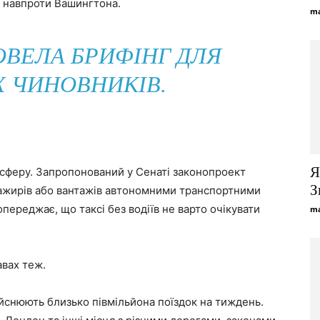
, навпроти Вашингтона.
ma
ВЕЛА БРИФІНГ ДЛЯ
 ЧИНОВНИКІВ.
Я
сферу. Запропонований у Сенаті законопроект
З
ажирів або вантажів автономними транспортними
ереджає, що таксі без водіїв не варто очікувати
ma
авах теж.
ійснюють близько півмільйона поїздок на тиждень.