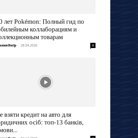
0 лет Pokémon: Полный гид по
билейным коллаборациям и
оллекционным товарам
xwelhelp
-
28.04.2026
0
е взяти кредит на авто для
ридичних осіб: топ-13 банків,
мови...