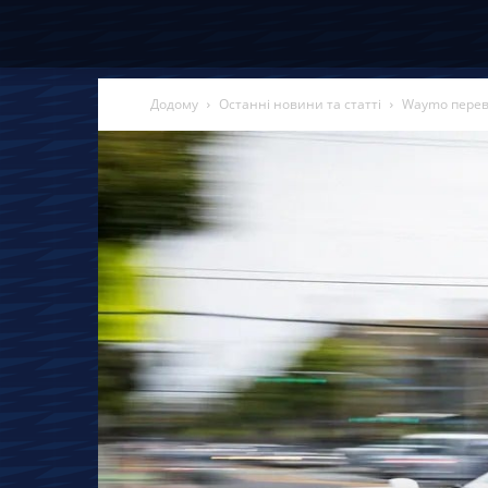
Додому
Останні новини та статті
Waymo переві