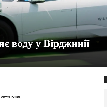
є воду у Вірджинії
 автомобілі.