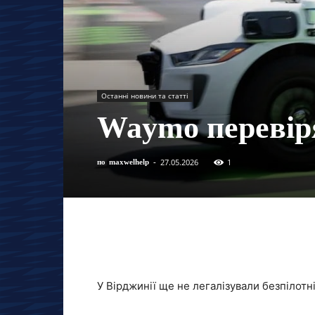
Останні новини та статті
Waymo перевіря
27.05.2026
1
по
maxwelhelp
-
У Вірджинії ще не легалізували безпілотні