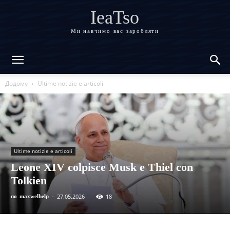
IeaTso
Ми навчимо вас заробляти
Додому
Ultime notizie e articoli
Ultime notizie e articoli
Leone XIV colpisce Musk e Thiel con
Tolkien
27.05.2026
18
по
maxwelhelp
-