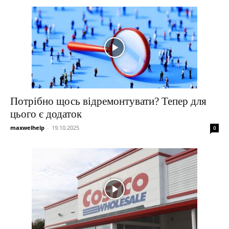
Потрібно щось відремонтувати? Тепер для
цього є додаток
maxwelhelp
-
19.10.2025
0