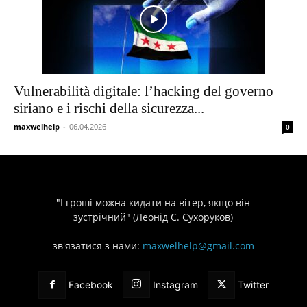
Vulnerabilità digitale: l’hacking del governo
siriano e i rischi della sicurezza...
maxwelhelp
-
06.04.2026
0
"І гроші можна кидати на вітер, якщо він
зустрічний" (Леонід С. Сухоруков)
зв'язатися з нами:
maxwelhelp@gmail.com
Facebook
Instagram
Twitter