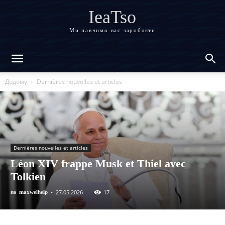
IeaTso
Ми навчимо вас заробляти
Додому
Dernières nouvelles et articles
Dernières nouvelles et articles
Léon XIV frappe Musk et Thiel avec
Tolkien
27.05.2026
17
по
maxwelhelp
-