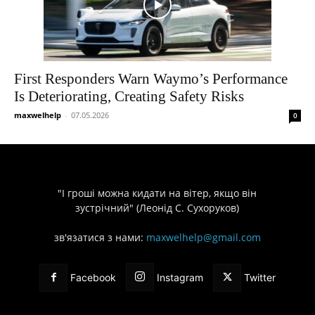
First Responders Warn Waymo’s Performance
Is Deteriorating, Creating Safety Risks
maxwelhelp
-
07.05.2026
0
"І гроші можна кидати на вітер, якщо він
зустрічний" (Леонід С. Сухоруков)
зв'язатися з нами:
maxwelhelp@gmail.com
Facebook
Instagram
Twitter