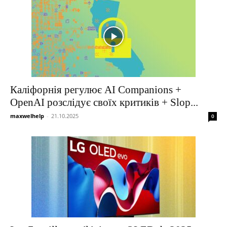
Каліфорнія регулює AI Companions +
OpenAI розслідує своїх критиків + Slop...
maxwelhelp
-
21.10.2025
0