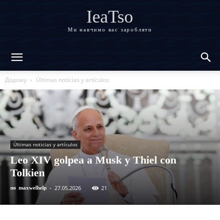
IeaTso
Ми навчимо вас заробляти
Додому
Últimas noticias y artículos
Últimas noticias y artículos
Leo XIV golpea a Musk y Thiel con
Tolkien
27.05.2026
21
по
maxwelhelp
-