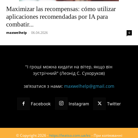
Maximizar las recompensas: cómo utilizar
aplicaciones recomendadas por IA para
combatir...
maxwelhelp
-
06.04.2026
0
"І гроші можна кидати на вітер, якщо він
зустрічний" (Леонід С. Сухоруков)
зв'язатися з нами:
maxwelhelp@gmail.com
Facebook
Instagram
Twitter
© Copyright 2026 -
https://ieatso.com.ua/es
- При копіюванні