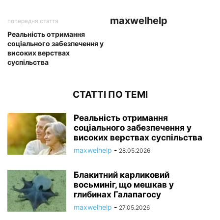
maxwelhelp
попередня стаття
Реальність отримання
соціального забезпечення у
високих верствах
суспільства
СТАТТІ ПО ТЕМІ
Реальність отримання
соціального забезпечення у
високих верствах суспільства
maxwelhelp
-
28.05.2026
Блакитний карликовий
восьминіг, що мешкав у
глибинах Галапагосу
maxwelhelp
-
27.05.2026