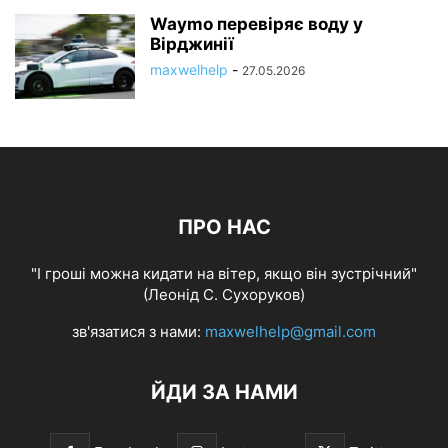
Waymo перевіряє воду у
Вірджинії
maxwelhelp
-
27.05.2026
ПРО НАС
"І гроші можна кидати на вітер, якщо він зустрічний"
(Леонід С. Сухоруков)
зв'язатися з нами:
maxwelhelp@gmail.com
ЙДИ ЗА НАМИ