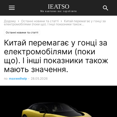
IEATSO
Ми навчимо вас заробляти
Додому
Останні новини та статті
Китай перемагає у гонці за
електромобілями (поки що). І інші показники також...
Останні новини та статті
Китай перемагає у гонці за
електромобілями (поки
що). І інші показники також
мають значення.
по
maxwelhelp
-
28.05.2026