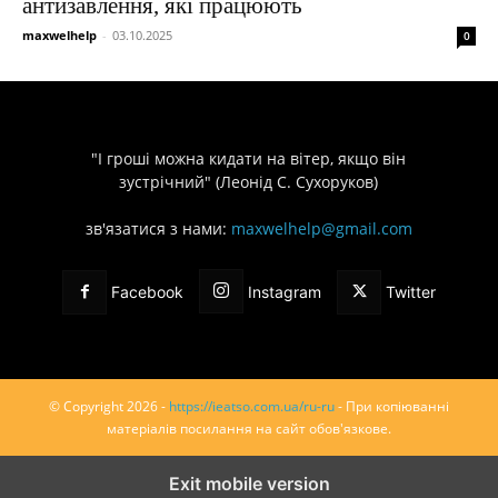
антизавлення, які працюють
maxwelhelp
-
03.10.2025
0
"І гроші можна кидати на вітер, якщо він
зустрічний" (Леонід С. Сухоруков)
зв'язатися з нами:
maxwelhelp@gmail.com
Facebook
Instagram
Twitter
© Copyright 2026 -
https://ieatso.com.ua/ru-ru
- При копіюванні
матеріалів посилання на сайт обов'язкове.
Exit mobile version