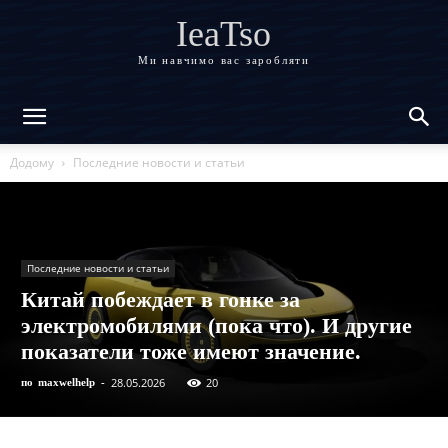
IeaTso
Ми навчимо вас заробляти
Додому
Последние новости и статьи
Последние новости и статьи
Китай побеждает в гонке за
электромобилями (пока что). И другие
показатели тоже имеют значение.
28.05.2026
20
по
maxwelhelp
-