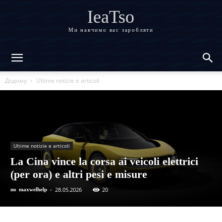
IeaTso
Ми навчимо вас заробляти
Додому
Ultime notizie e articoli
Ultime notizie e articoli
La Cina vince la corsa ai veicoli elettrici
(per ora) e altri pesi e misure
28.05.2026
20
по
maxwelhelp
-