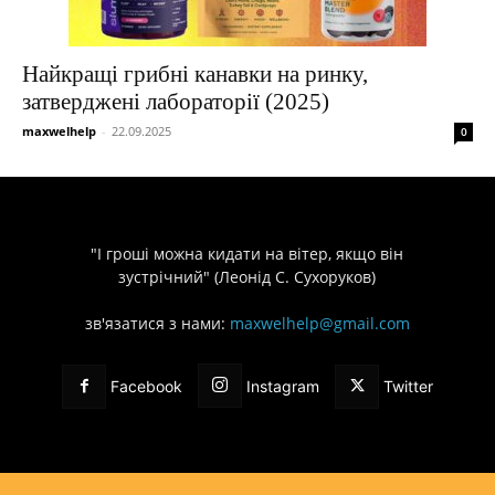
Найкращі грибні канавки на ринку,
затверджені лабораторії (2025)
maxwelhelp
-
22.09.2025
0
"І гроші можна кидати на вітер, якщо він
зустрічний" (Леонід С. Сухоруков)
зв'язатися з нами:
maxwelhelp@gmail.com
Facebook
Instagram
Twitter