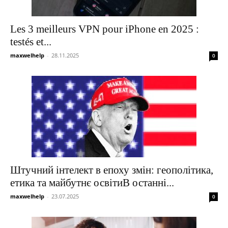
Les 3 meilleurs VPN pour iPhone en 2025 :
testés et...
maxwelhelp
-
28.11.2025
0
Штучний інтелект в епоху змін: геополітика,
етика та майбутнє освітиВ останні...
maxwelhelp
-
23.07.2025
0