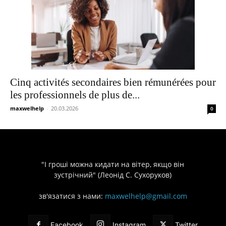
Cinq activités secondaires bien rémunérées pour
les professionnels de plus de...
maxwelhelp
-
20.03.2026
0
"І гроші можна кидати на вітер, якщо він
зустрічний" (Леонід С. Сухоруков)
зв'язатися з нами:
maxwelhelp@gmail.com
Facebook
Instagram
Twitter