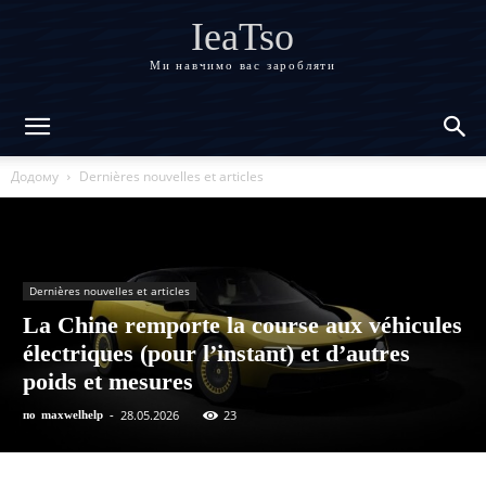
IeaTso
Ми навчимо вас заробляти
Додому
Dernières nouvelles et articles
Dernières nouvelles et articles
La Chine remporte la course aux véhicules
électriques (pour l’instant) et d’autres
poids et mesures
28.05.2026
23
по
maxwelhelp
-