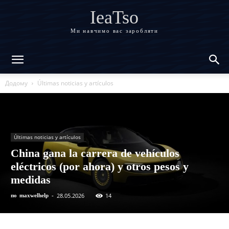
IeaTso
Ми навчимо вас заробляти
Додому
Últimas noticias y artículos
Últimas noticias y artículos
China gana la carrera de vehículos
eléctricos (por ahora) y otros pesos y
medidas
28.05.2026
14
по
maxwelhelp
-