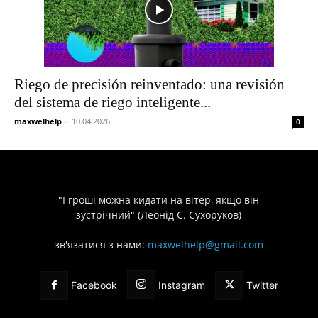
Riego de precisión reinventado: una revisión
del sistema de riego inteligente...
maxwelhelp
-
10.04.2026
0
"І гроші можна кидати на вітер, якщо він
зустрічний" (Леонід С. Сухоруков)
зв'язатися з нами:
maxwelhelp@gmail.com
Facebook
Instagram
Twitter