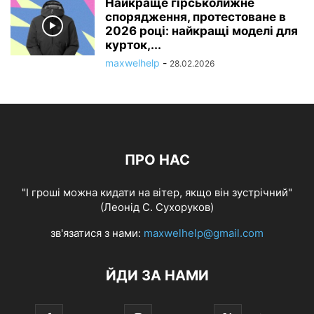
Найкраще гірськолижне
спорядження, протестоване в
2026 році: найкращі моделі для
курток,...
maxwelhelp
-
28.02.2026
ПРО НАС
"І гроші можна кидати на вітер, якщо він зустрічний"
(Леонід С. Сухоруков)
зв'язатися з нами:
maxwelhelp@gmail.com
ЙДИ ЗА НАМИ