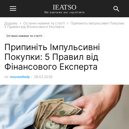
IEATSO
Ми навчимо вас заробляти
Додому
Останні новини та статті
Припиніть Імпульсивні Покупки:
5 Правил від Фінансового Експерта
Останні новини та статті
Припиніть Імпульсивні
Покупки: 5 Правил від
Фінансового Експерта
по
maxwelhelp
-
28.02.2026