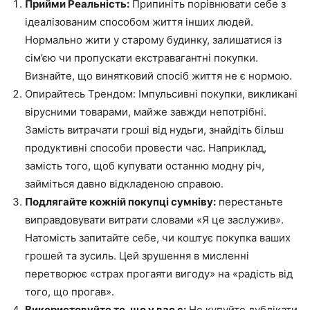
Прийми Реальність:
Припиніть порівнювати себе з
ідеалізованим способом життя інших людей.
Нормально жити у старому будинку, залишатися із
сім’єю чи пропускати екстравагантні покупки.
Визнайте, що винятковий спосіб життя не є нормою.
Опирайтесь Трендом: Імпульсивні покупки, викликані
вірусними товарами, майже завжди непотрібні.
Замість витрачати гроші від нудьги, знайдіть більш
продуктивні способи провести час. Наприклад,
замість того, щоб купувати останню модну річ,
займіться давно відкладеною справою.
Подлягайте кожній покупці сумніву:
перестаньте
виправдовувати витрати словами «Я це заслужив».
Натомість запитайте себе, чи коштує покупка ваших
грошей та зусиль. Цей зрушення в мисленні
перетворює «страх прогаяти вигоду» на «радість від
того, що прогав».
Використовуйте те, що у вас є:
Не купуйте дублікати