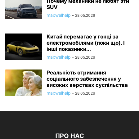
Почему механики не любят эти
SUV
maxwelhelp
-
28.05.2026
Китай перемагає у гонці за
електромобілями (поки що). І
інші показники...
maxwelhelp
-
28.05.2026
Реальність отримання
соціального забезпечення у
високих верствах суспільства
maxwelhelp
-
28.05.2026
ПРО НАС