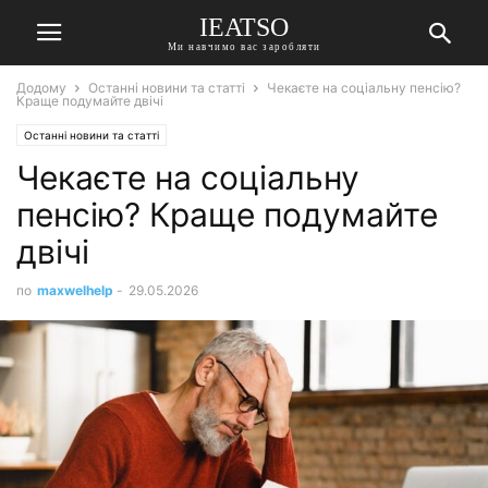
IEATSO
Ми навчимо вас заробляти
Додому
Останні новини та статті
Чекаєте на соціальну пенсію?
Краще подумайте двічі
Останні новини та статті
Чекаєте на соціальну
пенсію? Краще подумайте
двічі
по
maxwelhelp
-
29.05.2026