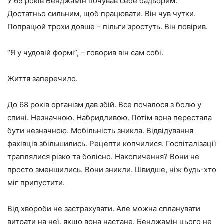
У 65 років Бенджамін почував себе бадьорим.
Достатньо сильним, щоб працювати. Він чув чутки.
Попрацюй трохи довше – пільги зростуть. Він повірив.
“Я у чудовій формі”, – говорив він сам собі.
Життя заперечило.
До 68 років організм дав збій. Все почалося з болю у
спині. Незначною. Набридливою. Потім вона перестала
бути незначною. Мобільність зникла. Відвідування
фахівців збільшились. Рецепти копчилися. Госпіталізації
траплялися різко та болісно. Накопичення? Вони не
просто зменшились. Вони зникли. Швидше, ніж будь-хто
міг припустити.
Від хвороби не застрахувати. Але можна спланувати
витрати на неї, якщо вона настане. Бенджамін цього не