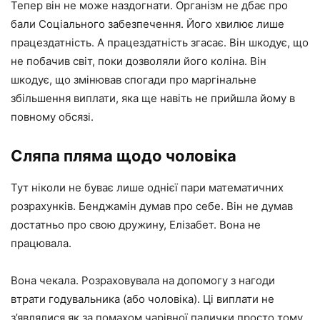
Тепер він не може наздогнати. Організм не дбає про
бали Соціального забезпечення. Його хвилює лише
працездатність. А працездатність згасає. Він шкодує, що
не побачив світ, поки дозволяли його коліна. Він
шкодує, що змінював спогади про маргінальне
збільшення виплати, яка ще навіть не прийшла йому в
повному обсязі.
Сляпа пляма щодо чоловіка
Тут ніколи не буває лише однієї пари математичних
розрахунків. Бенджамін думав про себе. Він не думав
достатньо про свою дружину, Елізабет. Вона не
працювала.
Вона чекала. Розраховувала на допомогу з нагоди
втрати годувальника (або чоловіка). Ці виплати не
з’являлися як за помахом чарівної палички просто тому,