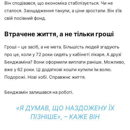
Він сподівався, що економіка стабілізується. Чи не
сталося. Заощадження танули, а ціни зростали. Він з’їв
свій посівний фонд.
Втрачене життя, а не тільки гроші
Гроші – це засіб, а не мета. Більшість людей згадують
про це, коли у 72 роки сидять у кабінеті лікаря. А друзі
Бенджаміна? Вони оформили виплати раніше. Можливо,
вже у 62 роки. Ці додаткові кошти купили їм волю.
Подорожі. Нові хобі. Справжнє життя.
Бенджамін залишався на роботі.
«Я ДУМАВ, ЩО НАЗДОЖЕНУ ЇХ
ПІЗНІШЕ», – КАЖЕ ВІН