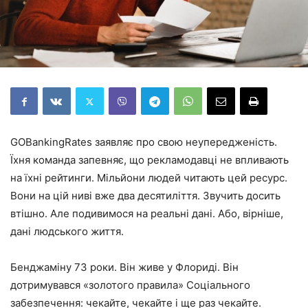
GOBankingRates заявляє про свою неупередженість.
Їхня команда запевняє, що рекламодавці не впливають
на їхні рейтинги. Мільйони людей читають цей ресурс.
Вони на цій ниві вже два десятиліття. Звучить досить
втішно. Але подивимося на реальні дані. Або, вірніше,
дані людського життя.
Бенджаміну 73 роки. Він живе у Флориді. Він
дотримувався «золотого правила» Соціального
забезпечення: чекайте, чекайте і ще раз чекайте.