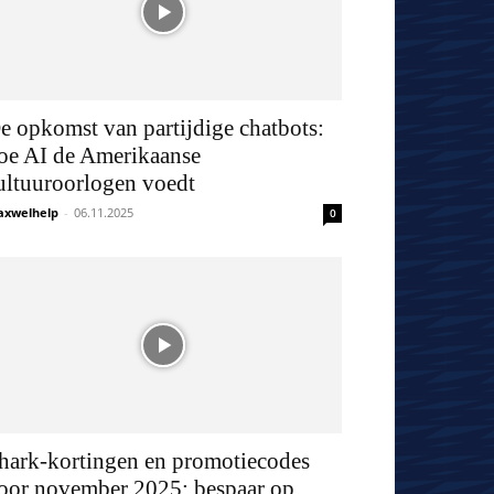
e opkomst van partijdige chatbots:
oe AI de Amerikaanse
ultuuroorlogen voedt
xwelhelp
-
06.11.2025
0
hark-kortingen en promotiecodes
oor november 2025: bespaar op