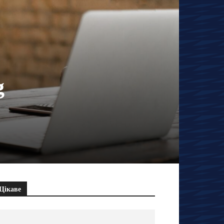
g
Цікаве