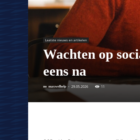
Laatste nieuws en artikelen
Wachten op soci
eens na
29.05.2026
11
по
maxwelhelp
-