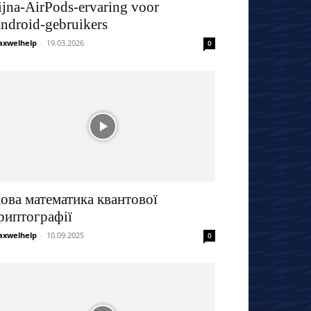
ijna-AirPods-ervaring voor
ndroid-gebruikers
xwelhelp
-
19.03.2026
0
ова математика квантової
риптографії
xwelhelp
-
10.09.2025
0