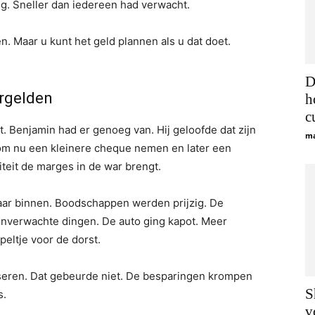
eg. Sneller dan iedereen had verwacht.
n. Maar u kunt het geld plannen als u dat doet.
D
argelden
h
c
t. Benjamin had er genoeg van. Hij geloofde dat zijn
ma
om nu een kleinere cheque nemen en later een
iteit de marges in de war brengt.
t naar binnen. Boodschappen werden prijzig. De
nverwachte dingen. De auto ging kapot. Meer
peltje voor de dorst.
iseren. Dat gebeurde niet. De besparingen krompen
S
s.
v