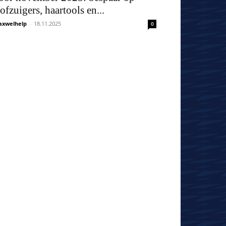
tofzuigers, haartools en...
xwelhelp
-
18.11.2025
0