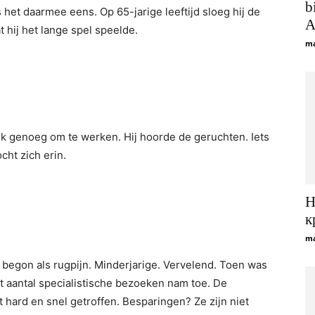
b
 het daarmee eens. Op 65-jarige leeftijd sloeg hij de
A
at hij het lange spel speelde.
ma
erk genoeg om te werken. Hij hoorde de geruchten. Iets
cht zich erin.
Н
к
ma
t begon als rugpijn. Minderjarige. Vervelend. Toen was
et aantal specialistische bezoeken nam toe. De
t hard en snel getroffen. Besparingen? Ze zijn niet