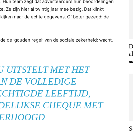
n. Hun team zegt dat adverteerders hun beoordelingen
 Ze zijn hier al twintig jaar mee bezig. Dat klinkt
kijken naar de echte gegevens. Of beter gezegd: de
lgde de ‘gouden regel’ van de sociale zekerheid: wacht,
D
a
ma
U UITSTELT MET HET
AN DE VOLLEDIGE
CHTIGDE LEEFTIJD,
ELIJKSE CHEQUE MET
VERHOOGD
S