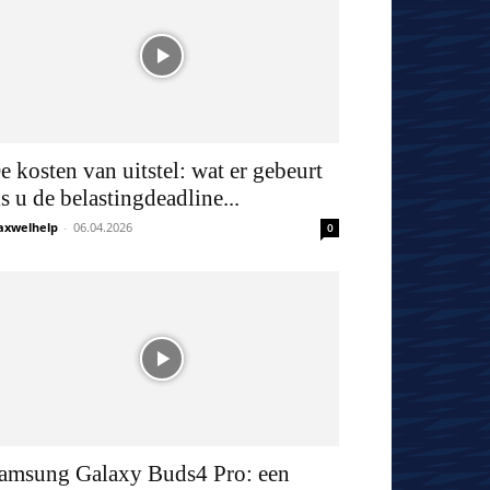
e kosten van uitstel: wat er gebeurt
ls u de belastingdeadline...
xwelhelp
-
06.04.2026
0
amsung Galaxy Buds4 Pro: een