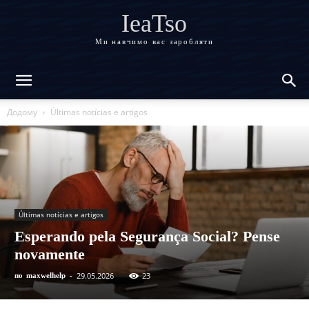
IeaTso
Ми навчимо вас заробляти
Додому
Últimas notícias e artigos
Últimas notícias e artigos
Esperando pela Segurança Social? Pense
novamente
29.05.2026
23
по
maxwelhelp
-