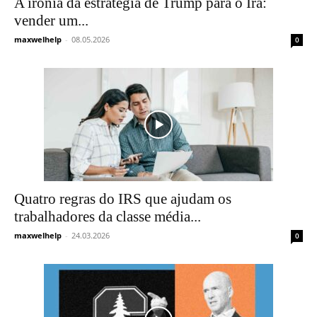
A ironia da estratégia de Trump para o Irã:
vender um...
maxwelhelp
-
08.05.2026
0
Quatro regras do IRS que ajudam os
trabalhadores da classe média...
maxwelhelp
-
24.03.2026
0