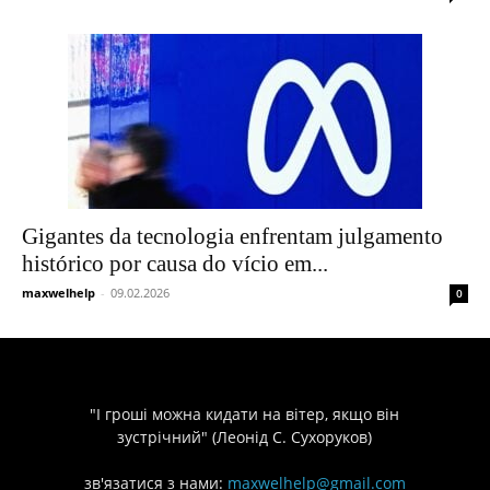
Gigantes da tecnologia enfrentam julgamento
histórico por causa do vício em...
maxwelhelp
-
09.02.2026
0
"І гроші можна кидати на вітер, якщо він
зустрічний" (Леонід С. Сухоруков)
зв'язатися з нами:
maxwelhelp@gmail.com