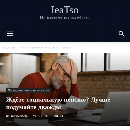
IeaTso
Ми навчимо вас заробляти
Додому
Последние новости и статьи
Последние новости и статьи
Ждёте социальную пенсию? Лучше
подумайте дважды
29.05.2026
21
по
maxwelhelp
-