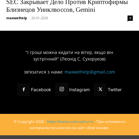
SEC Закрывает Дело Против Криптофирмы
Близнецов Уинклвоссов, Gemini
maxwelhelp
-
26.01.2026
0
"І гроші можна кидати на вітер, якщо він
зустрічний" (Леонід С. Сухоруков)
зв'язатися з нами:
maxwelhelp@gmail.com
Facebook
Instagram
Twitter
© Copyright 2026 -
https://ieatso.com.ua/ru-ru
- При копіюванні
матеріалів посилання на сайт обов'язкове.