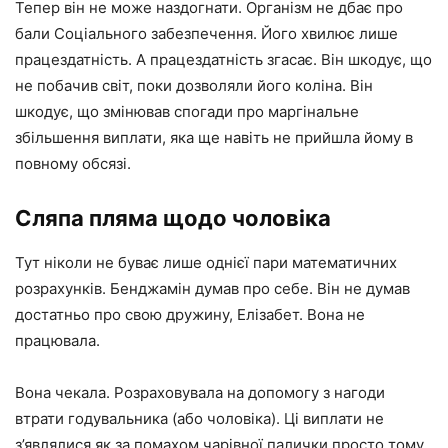
Тепер він не може наздогнати. Організм не дбає про
бали Соціального забезпечення. Його хвилює лише
працездатність. А працездатність згасає. Він шкодує, що
не побачив світ, поки дозволяли його коліна. Він
шкодує, що змінював спогади про маргінальне
збільшення виплати, яка ще навіть не прийшла йому в
повному обсязі.
Сляпа пляма щодо чоловіка
Тут ніколи не буває лише однієї пари математичних
розрахунків. Бенджамін думав про себе. Він не думав
достатньо про свою дружину, Елізабет. Вона не
працювала.
Вона чекала. Розраховувала на допомогу з нагоди
втрати годувальника (або чоловіка). Ці виплати не
з’являлися як за помахом чарівної палички просто тому,