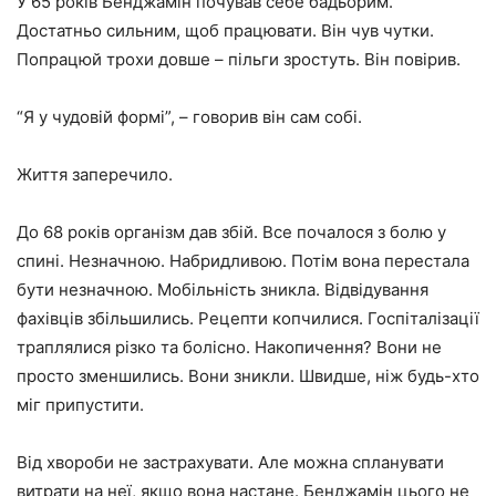
У 65 років Бенджамін почував себе бадьорим.
Достатньо сильним, щоб працювати. Він чув чутки.
Попрацюй трохи довше – пільги зростуть. Він повірив.
“Я у чудовій формі”, – говорив він сам собі.
Життя заперечило.
До 68 років організм дав збій. Все почалося з болю у
спині. Незначною. Набридливою. Потім вона перестала
бути незначною. Мобільність зникла. Відвідування
фахівців збільшились. Рецепти копчилися. Госпіталізації
траплялися різко та болісно. Накопичення? Вони не
просто зменшились. Вони зникли. Швидше, ніж будь-хто
міг припустити.
Від хвороби не застрахувати. Але можна спланувати
витрати на неї, якщо вона настане. Бенджамін цього не