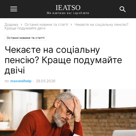
IEATSO
Ми навчимо вас заробляти
Додому
Останні новини та статті
Чекаєте на соціальну пенсію?
Краще подумайте двічі
Останні новини та статті
Чекаєте на соціальну
пенсію? Краще подумайте
двічі
по
maxwelhelp
-
29.05.2026