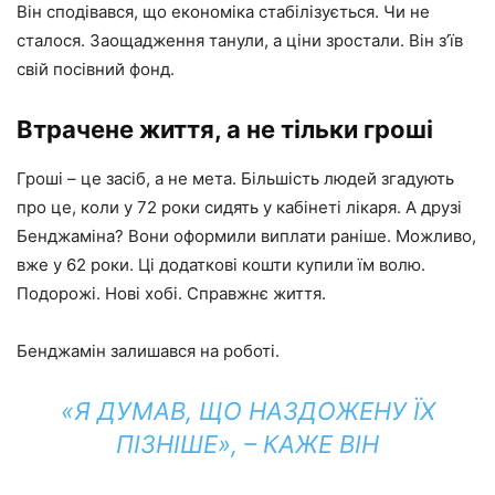
Він сподівався, що економіка стабілізується. Чи не
сталося. Заощадження танули, а ціни зростали. Він з’їв
свій посівний фонд.
Втрачене життя, а не тільки гроші
Гроші – це засіб, а не мета. Більшість людей згадують
про це, коли у 72 роки сидять у кабінеті лікаря. А друзі
Бенджаміна? Вони оформили виплати раніше. Можливо,
вже у 62 роки. Ці додаткові кошти купили їм волю.
Подорожі. Нові хобі. Справжнє життя.
Бенджамін залишався на роботі.
«Я ДУМАВ, ЩО НАЗДОЖЕНУ ЇХ
ПІЗНІШЕ», – КАЖЕ ВІН