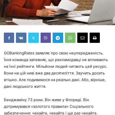
GOBankingRates заявляє про свою неупередженість.
Їхня команда запевняє, що рекламодавці не впливають
на їхні рейтинги. Мільйони людей читають цей ресурс.
Вони на цій ниві вже два десятиліття. Звучить досить
втішно. Але подивимося на реальні дані. Або, вірніше,
дані людського життя.
Бенджаміну 73 роки. Він живе у Флориді. Він
дотримувався «золотого правила» Соціального
забезпечення: чекайте, чекайте і ще раз чекайте.