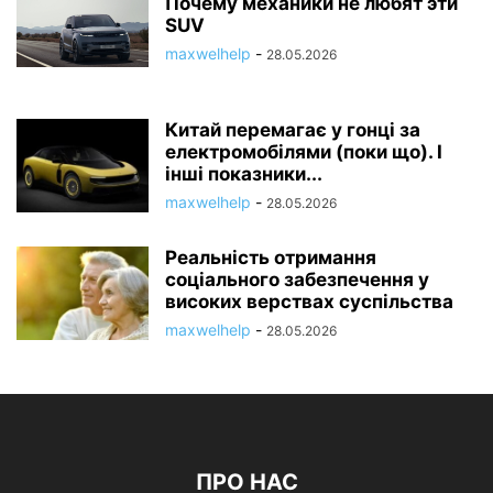
Почему механики не любят эти
SUV
maxwelhelp
-
28.05.2026
Китай перемагає у гонці за
електромобілями (поки що). І
інші показники...
maxwelhelp
-
28.05.2026
Реальність отримання
соціального забезпечення у
високих верствах суспільства
maxwelhelp
-
28.05.2026
ПРО НАС