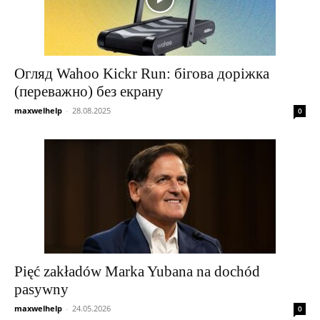
Огляд Wahoo Kickr Run: бігова доріжка
(переважно) без екрану
maxwelhelp
-
28.08.2025
0
Pięć zakładów Marka Yubana na dochód
pasywny
maxwelhelp
-
24.05.2026
0