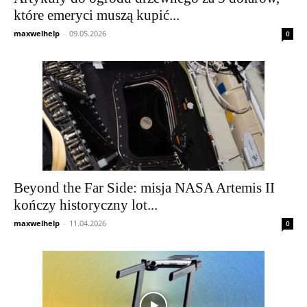
które emeryci muszą kupić...
maxwelhelp
-
09.05.2026
0
Beyond the Far Side: misja NASA Artemis II
kończy historyczny lot...
maxwelhelp
-
11.04.2026
0