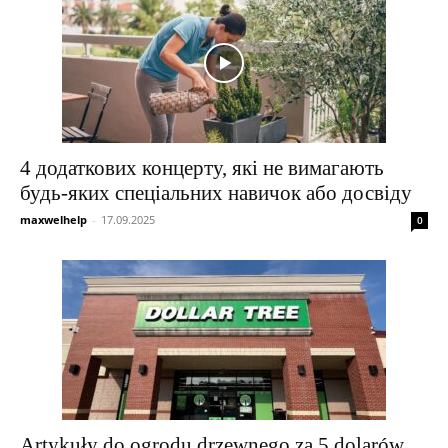
4 додаткових концерту, які не вимагають
будь-яких спеціальних навичок або досвіду
maxwelhelp
-
17.09.2025
0
Artykuły do ​​ogrodu drzewnego za 5 dolarów,