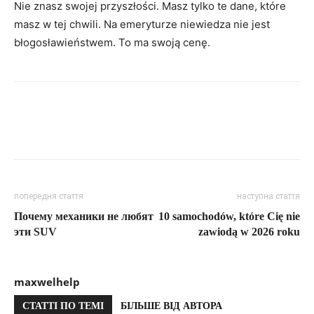
Nie znasz swojej przyszłości. Masz tylko te dane, które
masz w tej chwili. Na emeryturze niewiedza nie jest
błogosławieństwem. To ma swoją cenę.
попередня стаття
наступна стаття
Почему механики не любят
10 samochodów, które Cię nie
эти SUV
zawiodą w 2026 roku
maxwelhelp
СТАТТІ ПО ТЕМІ
БІЛЬШЕ ВІД АВТОРА