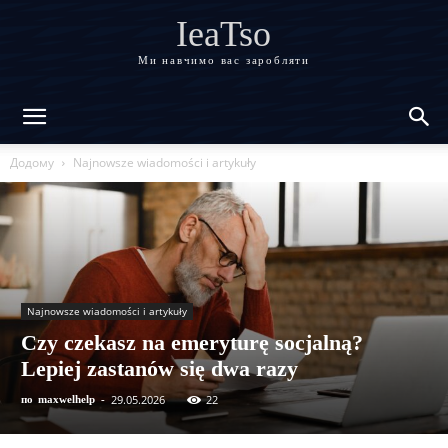
IeaTso
Ми навчимо вас заробляти
Додому
Najnowsze wiadomości i artykuły
Najnowsze wiadomości i artykuły
Czy czekasz na emeryturę socjalną?
Lepiej zastanów się dwa razy
29.05.2026
22
по
maxwelhelp
-