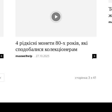
Т
ж
ma
4 рідкісні монети 80-х років, які
сподобалися колекціонерам
maxwelhelp
-
27.10.2025
0
0
сторінка 3 з 41