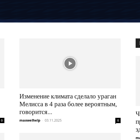
Изменение климата сделало ураган
Мелисса в 4 раза более вероятным,
говорится...
Ч
maxwelhelp
-
03.11.2025
п
0
0
з
ma