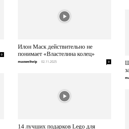
Илон Маск действительно не
понимает «Властелина колец»
0
maxwelhelp
-
02.11.2025
Щ
0
з
ma
14 лучших подарков Lego для