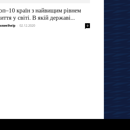
оп–10 країн з найвищим рівнем
иття у світі. В якій державі...
xwelhelp
-
02.12.2020
0