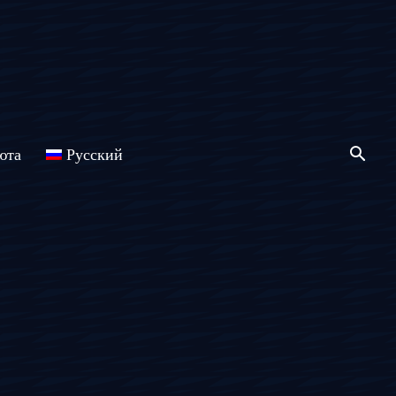
юта
Русский