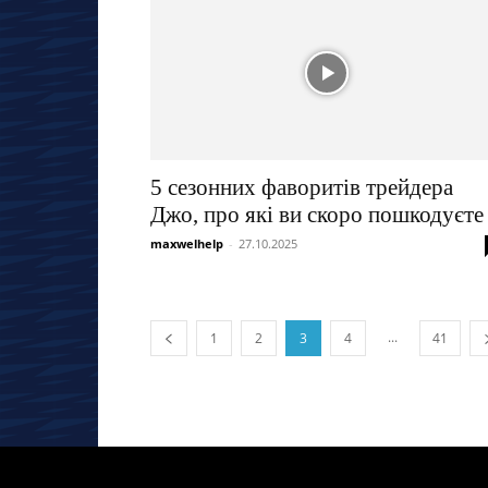
5 сезонних фаворитів трейдера
Джо, про які ви скоро пошкодуєте
maxwelhelp
-
27.10.2025
...
1
2
3
4
41