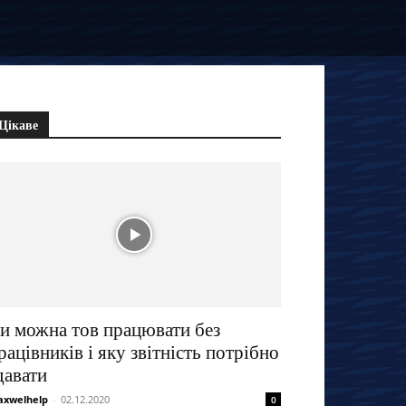
Цікаве
и можна тов працювати без
рацівників і яку звітність потрібно
давати
xwelhelp
-
02.12.2020
0