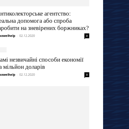
нтиколекторське агентство:
еальна допомога або спроба
аробити на зневірених боржниках?
xwelhelp
-
02.12.2020
0
амі незвичайні способи економії
а мільйон доларів
xwelhelp
-
02.12.2020
0