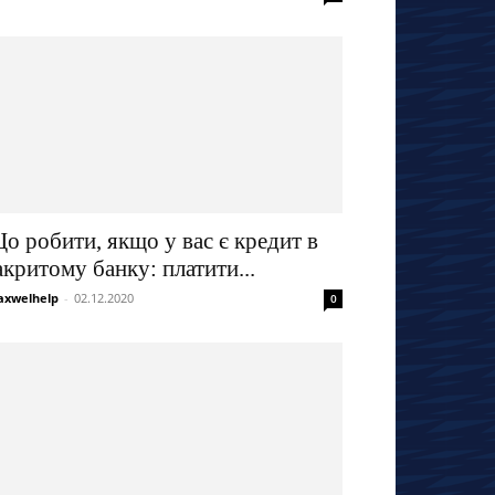
о робити, якщо у вас є кредит в
акритому банку: платити...
xwelhelp
-
02.12.2020
0