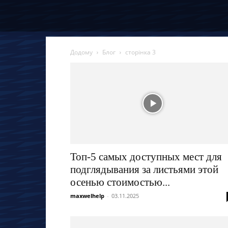
Додому
Блог
сторінка 3
Топ-5 самых доступных мест для
подглядывания за листьями этой
осенью стоимостью...
maxwelhelp
-
03.11.2025