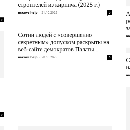
строителей из кирпича (2025 г.)
maxwelhelp
-
31.10.2025
А
0
р
0
з
Сотни людей с «совершенно
ma
секретным» допуском раскрыты на
веб-сайте демократов Палаты...
maxwelhelp
-
28.10.2025
0
С
н
ma
0