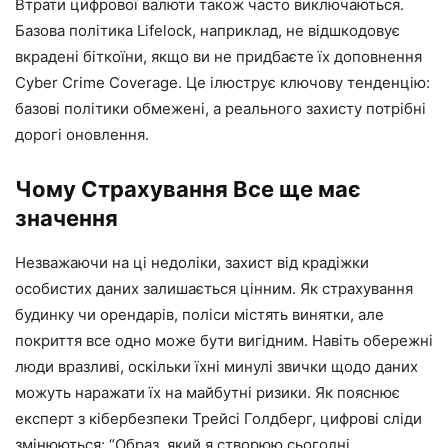
Втрати цифрової валюти також часто виключаються.
Базова політика Lifelock, наприклад, не відшкодовує
вкрадені біткоїни, якщо ви не придбаєте їх доповнення
Cyber ​​Crime Coverage. Це ілюструє ключову тенденцію:
базові політики обмежені, а реального захисту потрібні
дорогі оновлення.
Чому Страхування Все ще має
значення
Незважаючи на ці недоліки, захист від крадіжки
особистих даних залишається цінним. Як страхування
будинку чи орендарів, поліси містять винятки, але
покриття все одно може бути вигідним. Навіть обережні
люди вразливі, оскільки їхні минулі звички щодо даних
можуть наражати їх на майбутні ризики. Як пояснює
експерт з кібербезпеки Трейсі Голдберг, цифрові сліди
змінюються: “Образ, який я створюю сьогодні,