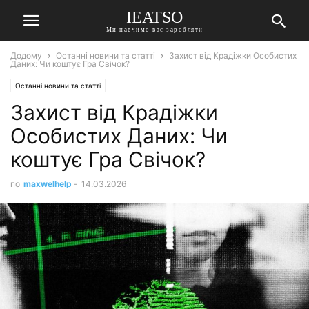
IEATSO
Ми навчимо вас заробляти
Додому
Останні новини та статті
Захист від Крадіжки Особистих
Даних: Чи коштує Гра Свічок?
Останні новини та статті
Захист від Крадіжки
Особистих Даних: Чи
коштує Гра Свічок?
по
maxwelhelp
-
14.03.2026