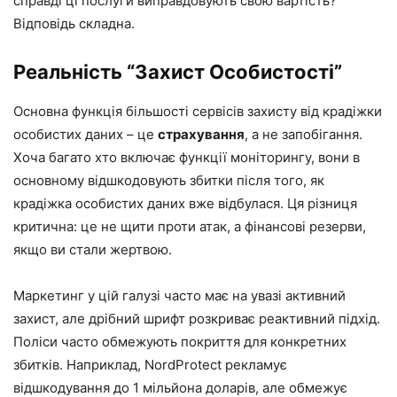
справді ці послуги виправдовують свою вартість?
Відповідь складна.
Реальність “Захист Особистості”
Основна функція більшості сервісів захисту від крадіжки
особистих даних – це
страхування
, а не запобігання.
Хоча багато хто включає функції моніторингу, вони в
основному відшкодовують збитки після того, як
крадіжка особистих даних вже відбулася. Ця різниця
критична: це не щити проти атак, а фінансові резерви,
якщо ви стали жертвою.
Маркетинг у цій галузі часто має на увазі активний
захист, але дрібний шрифт розкриває реактивний підхід.
Поліси часто обмежують покриття для конкретних
збитків. Наприклад, NordProtect рекламує
відшкодування до 1 мільйона доларів, але обмежує