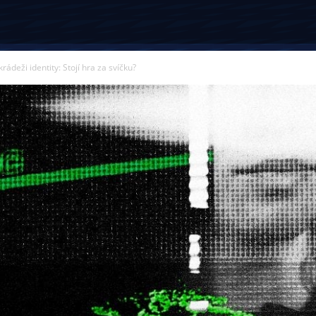
rádeži identity: Stojí hra za svíčku?