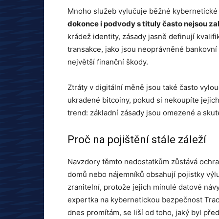
Mnoho služeb vylučuje běžné kybernetické 
dokonce i podvody s tituly často nejsou za
krádež identity, zásady jasně definují kvalif
transakce, jako jsou neoprávněné bankovní
největší finanční škody.
Ztráty v digitální měně jsou také často vylo
ukradené bitcoiny, pokud si nekoupíte jejich
trend: základní zásady jsou omezené a sku
Proč na pojištění stále záleží
Navzdory těmto nedostatkům zůstává ochrana
domů nebo nájemníků obsahují pojistky výluky
zranitelní, protože jejich minulé datové ná
expertka na kybernetickou bezpečnost Trace
dnes promítám, se liší od toho, jaký byl pře