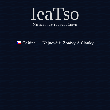
IeaTso
Ми навчимо вас заробляти
Čeština
Nejnovější Zprávy A Články