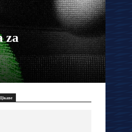
a za
Цікаве