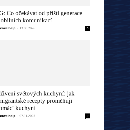
G: Co očekávat od příští generace
obilních komunikací
xwelhelp
-
13.03.2026
0
živení světových kuchyní: jak
migrantské recepty proměňují
omácí kuchyni
xwelhelp
-
07.11.2025
0