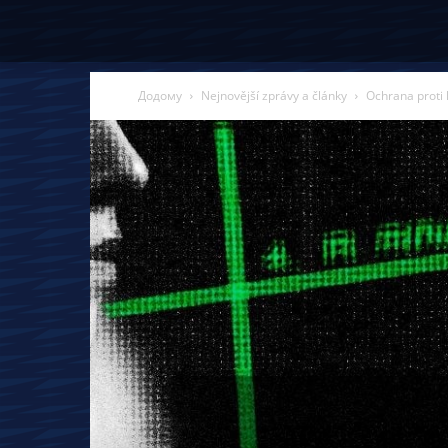
Додому
Nejnovější zprávy a články
Ochrana proti k