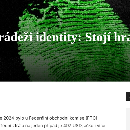
ádeži identity: Stojí hr
oce 2024 bylo u Federální obchodní komise (FTC)
řední ztráta na jeden případ je 497 USD, ačkoli více