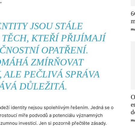
”
6
m
NTITY JSOU STÁLE
ma
U TĚCH, KTEŘÍ PŘIJÍMAJÍ
ČNOSTNÍ OPATŘENÍ.
POMÁHÁ ZMÍRŇOVAT
, ALE PEČLIVÁ SPRÁVA
ÁVÁ DŮLEŽITÁ.
O
e
ádeží identity nejsou spolehlivým řešením. Jedná se o
d
 rostoucí míře podvodů a potenciálu významných
ma
ozumnou investicí. Jen si pozorně přečtěte zásady.