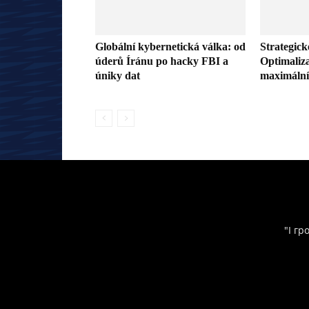
Globální kybernetická válka: od
Strategick
úderů Íránu po hacky FBI a
Optimaliz
úniky dat
maximální 
"І гр