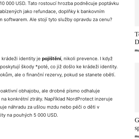
cí 10 000 USD. Tato rostoucí hrozba podněcuje poptávku
nabízených jako refundace, doplňky k bankovním
m softwarem. Ale stojí tyto služby opravdu za cenu?
T
D
ma
 krádeži identity je
pojištění
, nikoli prevence. I když
skytují škody *poté, co již došlo ke krádeži identity.
útokům, ale o finanční rezervy, pokud se stanete obětí.
roaktivní obhajobu, ale drobné písmo odhaluje
í na konkrétní ztráty. Například NordProtect inzeruje
uje náhradu za ušlou mzdu nebo péči o děti v
ity na pouhých 5 000 USD.
G
s
ma