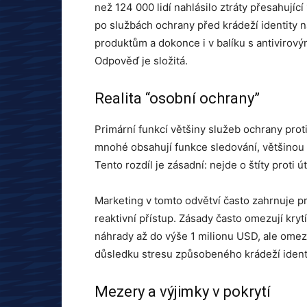
než 124 000 lidí nahlásilo ztráty přesahují
po službách ochrany před krádeží identity 
produktům a dokonce i v balíku s antivirový
Odpověď je složitá.
Realita “osobní ochrany”
Primární funkcí většiny služeb ochrany proti
mnohé obsahují funkce sledování, většinou po
Tento rozdíl je zásadní: nejde o štíty proti 
Marketing v tomto odvětví často zahrnuje p
reaktivní přístup. Zásady často omezují kryt
náhrady až do výše 1 milionu USD, ale omez
důsledku stresu způsobeného krádeží ident
Mezery a výjimky v pokrytí