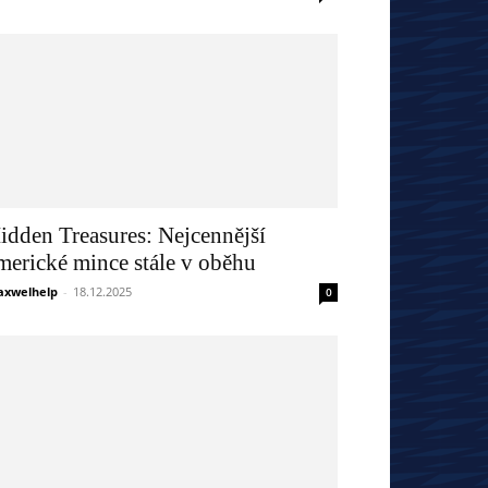
idden Treasures: Nejcennější
merické mince stále v oběhu
xwelhelp
-
18.12.2025
0