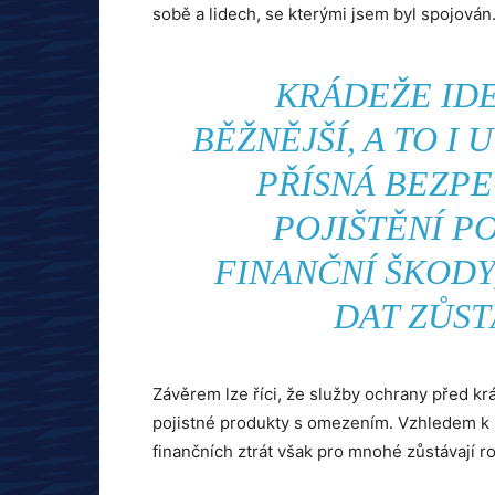
sobě a lidech, se kterými jsem byl spojován.
KRÁDEŽE IDE
BĚŽNĚJŠÍ, A TO I 
PŘÍSNÁ BEZPE
POJIŠTĚNÍ 
FINANČNÍ ŠKODY
DAT ZŮST
Závěrem lze říci, že služby ochrany před kr
pojistné produkty s omezením. Vzhledem k
finančních ztrát však pro mnohé zůstávají r