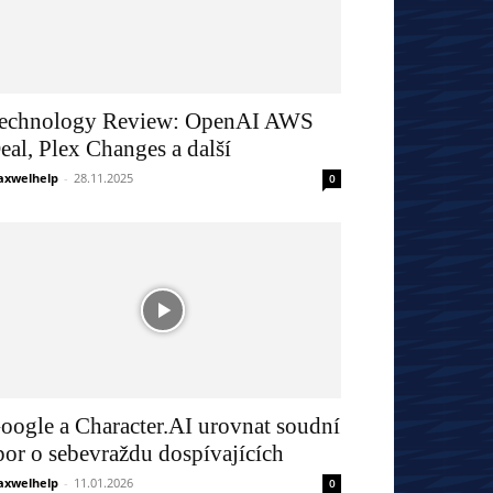
echnology Review: OpenAI AWS
eal, Plex Changes a další
xwelhelp
-
28.11.2025
0
oogle a Character.AI urovnat soudní
por o sebevraždu dospívajících
xwelhelp
-
11.01.2026
0