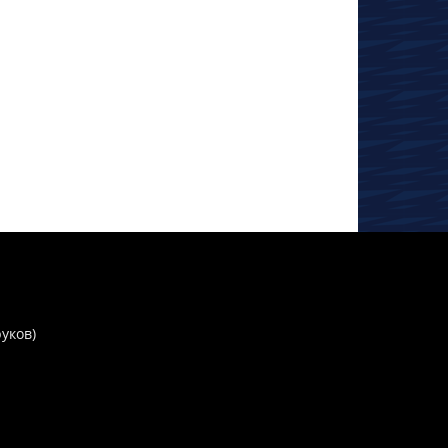
руков)