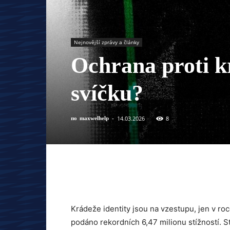
Nejnovější zprávy a články
Ochrana proti kr
svíčku?
14.03.2026
8
по
maxwelhelp
-
Krádeže identity jsou na vzestupu, jen v r
podáno rekordních 6,47 milionu stížností. St