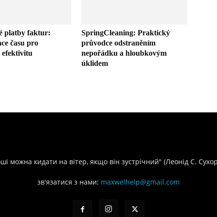
é platby faktur:
SpringCleaning: Praktický
ace času pro
průvodce odstraněním
efektivitu
nepořádku a hloubkovým
úklidem
оші можна кидати на вітер, якщо він зустрічний" (Леонід С. Сухо
зв'язатися з нами:
maxwelhelp@gmail.com