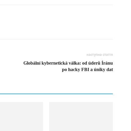
наступна стаття
Globální kybernetická válka: od úderů Íránu
po hacky FBI a úniky dat