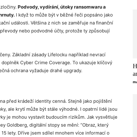
zločiny.
Podvody, vydírání, útoky ransomwaru a
hrnuty.
I když to může být v běžné řeči popsáno jako
ikační události. Většina z nich se zaměřuje na finanční
 převody nebo podvodné účty, protože ty způsobují
učeny. Základní zásady Lifelocku například nevrací
 doplněk Cyber ​​​​Crime Coverage. To ukazuje klíčový
H
tečná ochrana vyžaduje drahé upgrady.
a
ma
 před krádeží identity cenná. Stejně jako pojištění
, ale krytí může být stále výhodné. I opatrní lidé jsou
vyky je mohou vystavit budoucím rizikům. Jak vysvětluje
y Goldberg, digitální stopy se mění: “Obraz, který
d 15 lety. Dříve jsem sdílel mnohem více informací o