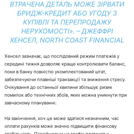
ВТРАЧЕНА ДЕТАЛЬ МОЖЕ ЗІРВАТИ
БРИДЖ-КРЕДИТ АБО УГОДУ З
КУПІВЛІ ТА ПЕРЕПРОДАЖУ
НЕРУХОМОСТІ». – ДЖЕФФРІ
ХЕНСЕЛ, NORTH COAST FINANCIAL
Хенсел зазначає, що послідовний режим платежів у
середині тижня дозволяє краще контролювати баланс,
поки в банку повністю укомплектований штат,
забезпечуючи плавніші транзакції та зниження стресу.
Очікування до останньої хвилини збільшує ризик
помилок або технічних збоїв, яких можна уникнути при
завчасному плануванні.
На закінчення, хоч це може здатися незначним, час
оплати рахунків може значно підвищити фінансову
стабільність. Перейшовши на графік платежів у