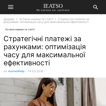
IEATSO
Ми навчимо вас заробляти
Додому
Останні новини та статті
Стратегічні платежі за
рахунками: оптимізація часу для максимальної ефективності
Останні новини та статті
Стратегічні платежі за
рахунками: оптимізація
часу для максимальної
ефективності
по
maxwelhelp
-
14.03.2026