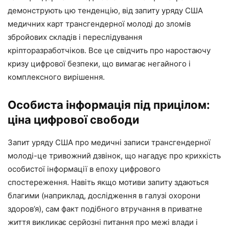
демонструють цю тенденцію, від запиту уряду США
медичних карт трансгендерної молоді до зломів
збройових складів і переслідування
кріпторазработчіков. Все це свідчить про наростаючу
кризу цифрової безпеки, що вимагає негайного і
комплексного вирішення.
Особиста інформація під прицілом:
ціна цифрової свободи
Запит уряду США про медичні записи трансгендерної
молоді-це тривожний дзвінок, що нагадує про крихкість
особистої інформації в епоху цифрового
спостереження. Навіть якщо мотиви запиту здаються
благими (наприклад, дослідження в галузі охорони
здоров’я), сам факт подібного втручання в приватне
життя викликає серйозні питання про межі влади і