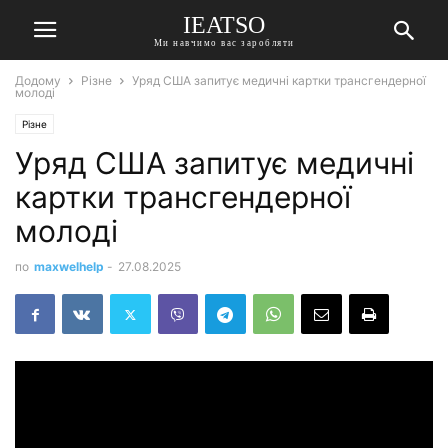
IEATSO
Ми навчимо вас заробляти
Додому
Різне
Уряд США запитує медичні картки трансгендерної
молоді
Різне
Уряд США запитує медичні
картки трансгендерної
молоді
по
maxwelhelp
-
27.08.2025